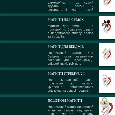
самоклейка – це самий
зручний і легкий у
використанні магніт, який
може вико...
МАГНІТИ ДЛЯ СУМОК
Магніти для сумок – це
пристрої, які були виготовлені
з неодимового сплаву, заліза
та бора. Зв...
МАГНІТ ДЛЯ БЕЙДЖІВ
Неодимовий магніт для
бейджів став незамінним
засобом для ідентифікації
співробітників всіх ве...
МАГНІТИ УТРИМУВАЧІ
На сьогоднішній день
практично всі магнітні
кріплення виготовляються
виключно на основі неодим...
ПОШУКОВІ МАГНІТИ
Неодимовий магніт пошуковий
– це не самий популярний
підвид магнітів і сплаву