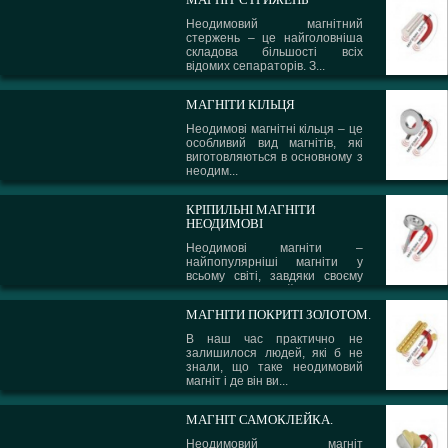
Неодимовий магнітний
стержень – це найголовніша
складова більшості всіх
відомих сепараторів. З...
МАГНІТИ КІЛЬЦЯ
Неодимові магнітні кільця – це
особливий вид магнітів, які
виготовляються в основному з
неодим...
КРІПИЛЬНІ МАГНІТИ
НЕОДИМОВІ
Неодимові магніти –
найпопулярніші магніти у
всьому світі, завдяки своєму
сплаву і надзвичайни...
МАГНІТИ ПОКРИТІ ЗОЛОТОМ.
В наш час практично не
залишилося людей, які б не
знали, що таке неодимовий
магніт і де він ви...
МАГНІТ САМОКЛЕЙКА.
Неодимовий магніт