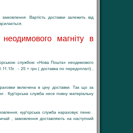
замовлення. Вартість доставки залежить від
адсилається.
и неодимового магніту в
р'єрською службою «Нова Пошта» неодимового
.15г . - 25 = грн ( доставка по передоплаті) ,
страховки включена в ціну доставки. Так що за
і . Кур'єрська служба несе повну матеріальну
овлення, кур'єрська служба нараховує пеню .
вичай , замовлення доставляють на наступний