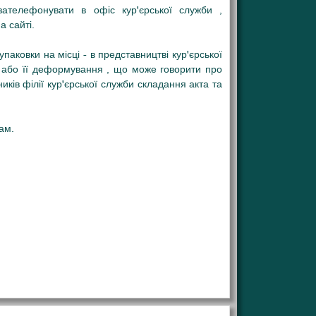
ателефонувати в офіс кур'єрської служби ,
 сайті.
аковки на місці - в представництві кур'єрської
 або її деформування , що може говорити про
ків філії кур'єрської служби складання акта та
ам.