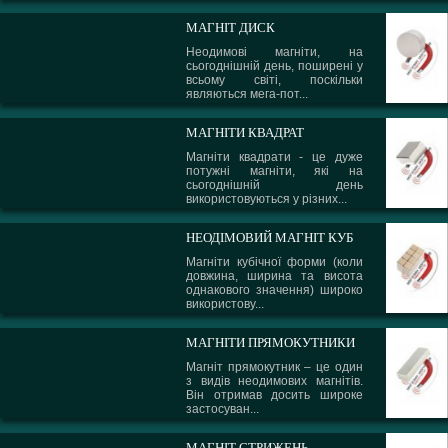
МАГНІТ ДИСК
Неодимові магніти, на
сьогоднішній день, поширені у
всьому світі, поскільки
являються мега-пот...
МАГНІТИ КВАДРАТ
Магніти квадрати - це дуже
потужні магніти, які на
сьогоднішній день
використовуються у різних...
НЕОДІМОВИЙ МАГНІТ КУБ
Магніти кубічної форми (коли
довжина, ширина та висота
однакового значення) широко
використову...
МАГНІТИ ПРЯМОКУТНИКИ
Магніт прямокутник – це один
з видів неодимових магнітів.
Він отримав досить широке
застосуван...
МАГНІТ СТРИЖЕНЬ