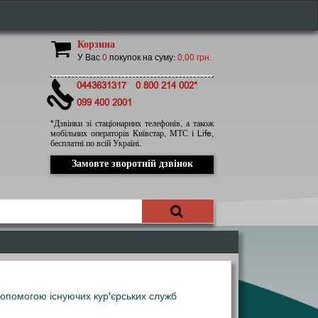
Корзина
У Вас
0
покупок на суму:
0,00 грн.
0443631317
0 800 214 002*
099 400 2001
*Дзвінки зі стаціонарних телефонів, а також
мобільних операторів Київстар, МТС і Life,
бесплатні по всій Україні.
Замовте зворотній дзвінок
допомогою існуючих кур'єрських служб