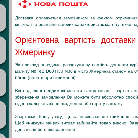
Доставка оплачується замовником за фактом отримання 
кількості та розмірно-вагових характеристик магніту, який н
Орієнтовна вартість доставк
Жмеринку
Як приклад наводимо розрахункову вартість доставки ку
магніту NdFeB D60 H30 N38 в місто Жмеринка станом на 01.11
55грн (оплата при отриманні).
Всі надіслані неодимові магніти застраховані і вартість 
збереження замовлення Ви можете бути абсолютно спокійн
відповідальність за пошкодження або втрату вантажу.
Звертаємо Вашу увагу, що за несвоєчасне отримання зам
Щоб уникнути зайвих витрат забирайте товар вчасно! Заз
день після його відправлення .