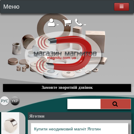
Меню
Замовте зворотній дзвінок
РУС
УКР
Яготин
Купити неодимовий магніт Яготин