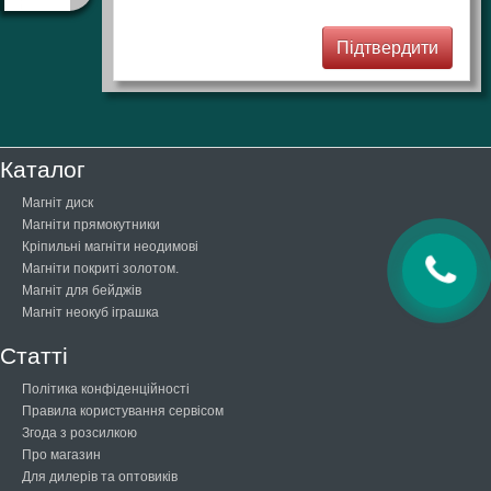
Каталог
Магніт диск
Магніти прямокутники
Кріпильні магніти неодимові
Магніти покриті золотом.
Магніт для бейджів
Магніт неокуб іграшка
Статті
Політика конфіденційності
Правила користування сервісом
Згода з розсилкою
Про магазин
Для дилерів та оптовиків