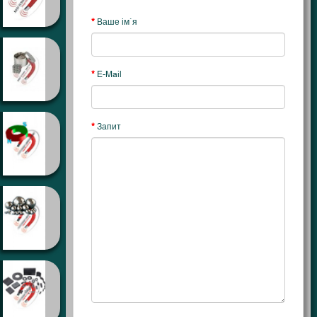
Ваше ім`я
E-Mail
Запит