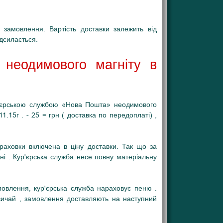
замовлення. Вартість доставки залежить від
адсилається.
и неодимового магніту в
р'єрською службою «Нова Пошта» неодимового
.15г . - 25 = грн ( доставка по передоплаті) ,
страховки включена в ціну доставки. Так що за
і . Кур'єрська служба несе повну матеріальну
овлення, кур'єрська служба нараховує пеню .
вичай , замовлення доставляють на наступний