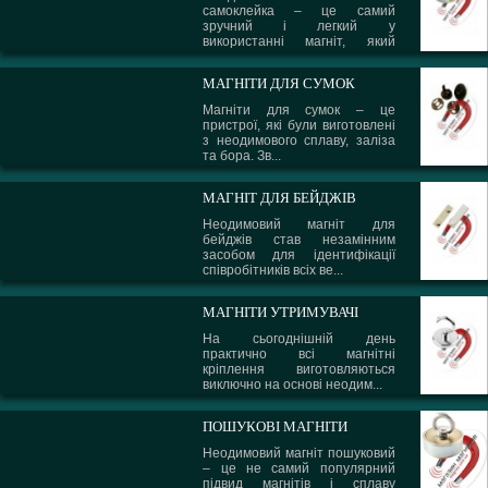
самоклейка – це самий
зручний і легкий у
використанні магніт, який
може вико...
МАГНІТИ ДЛЯ СУМОК
Магніти для сумок – це
пристрої, які були виготовлені
з неодимового сплаву, заліза
та бора. Зв...
МАГНІТ ДЛЯ БЕЙДЖІВ
Неодимовий магніт для
бейджів став незамінним
засобом для ідентифікації
співробітників всіх ве...
МАГНІТИ УТРИМУВАЧІ
На сьогоднішній день
практично всі магнітні
кріплення виготовляються
виключно на основі неодим...
ПОШУКОВІ МАГНІТИ
Неодимовий магніт пошуковий
– це не самий популярний
підвид магнітів і сплаву