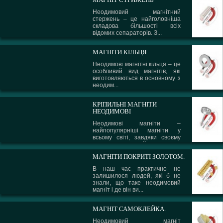
Неодимовий магнітний
стержень – це найголовніша
складова більшості всіх
відомих сепараторів. З...
МАГНІТИ КІЛЬЦЯ
Неодимові магнітні кільця – це
особливий вид магнітів, які
виготовляються в основному з
неодим...
КРІПИЛЬНІ МАГНІТИ
НЕОДИМОВІ
Неодимові магніти –
найпопулярніші магніти у
всьому світі, завдяки своєму
сплаву і надзвичайни...
МАГНІТИ ПОКРИТІ ЗОЛОТОМ.
В наш час практично не
залишилося людей, які б не
знали, що таке неодимовий
магніт і де він ви...
МАГНІТ САМОКЛЕЙКА.
Неодимовий магніт