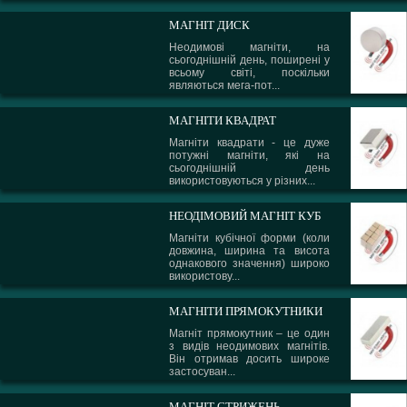
МАГНІТ ДИСК
Неодимові магніти, на
сьогоднішній день, поширені у
всьому світі, поскільки
являються мега-пот...
МАГНІТИ КВАДРАТ
Магніти квадрати - це дуже
потужні магніти, які на
сьогоднішній день
використовуються у різних...
НЕОДІМОВИЙ МАГНІТ КУБ
Магніти кубічної форми (коли
довжина, ширина та висота
однакового значення) широко
використову...
МАГНІТИ ПРЯМОКУТНИКИ
Магніт прямокутник – це один
з видів неодимових магнітів.
Він отримав досить широке
застосуван...
МАГНІТ СТРИЖЕНЬ