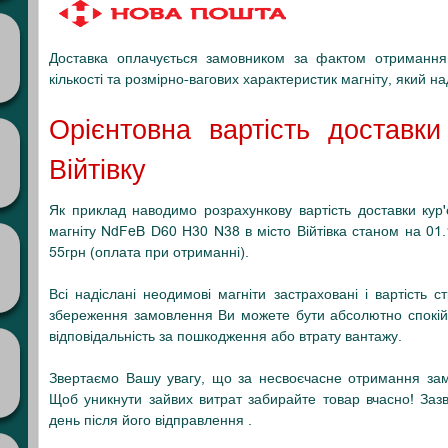
Доставка оплачується замовником за фактом отримання 
кількості та розмірно-вагових характеристик магніту, який н
Орієнтовна вартість доставк
Війтівку
Як приклад наводимо розрахункову вартість доставки ку
магніту NdFeB D60 H30 N38 в місто Війтівка станом на 01.11
55грн (оплата при отриманні).
Всі надіслані неодимові магніти застраховані і вартість 
збереження замовлення Ви можете бути абсолютно спокійн
відповідальність за пошкодження або втрату вантажу.
Звертаємо Вашу увагу, що за несвоєчасне отримання зам
Щоб уникнути зайвих витрат забирайте товар вчасно! Заз
день після його відправлення .