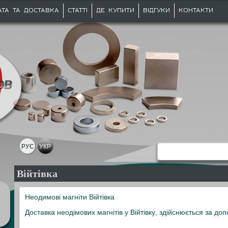
АТА ТА ДОСТАВКА
СТАТТІ
ДЕ КУПИТИ
ВІДГУКИ
КОНТАКТИ
РУС
УКР
Війтівка
Неодимові магніти Війтівка
Доставка неодімових магнітів у Війтівку, здійснюється за д