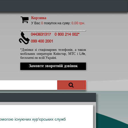
Корзина
У Вас
0
покупок на суму:
0,00 грн.
0443631317
0 800 214 002*
099 400 2001
*Дзвінки зі стаціонарних телефонів, а також
мобільних операторів Київстар, МТС і Life,
бесплатні по всій Україні.
Замовте зворотній дзвінок
опомогою існуючих кур'єрських служб