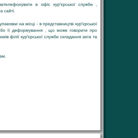
ателефонувати в офіс кур'єрської служби ,
 сайті.
аковки на місці - в представництві кур'єрської
 або її деформування , що може говорити про
ків філії кур'єрської служби складання акта та
ам.