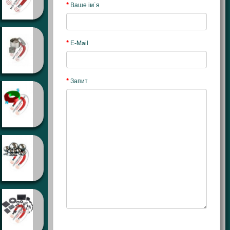
Ваше ім`я
E-Mail
Запит