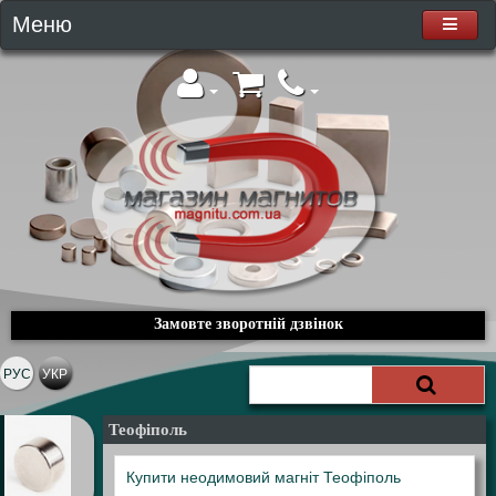
Меню
Замовте зворотній дзвінок
РУС
УКР
Теофіполь
Купити неодимовий магніт Теофіполь