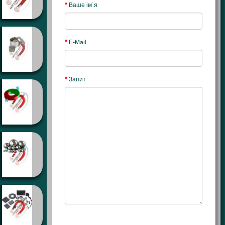
Ваше ім`я
E-Mail
Запит