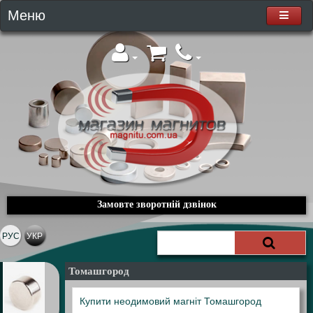
Меню
Замовте зворотній дзвінок
РУС
УКР
Томашгород
Купити неодимовий магніт Томашгород