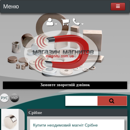
Меню
Замовте зворотній дзвінок
РУС
УКР
Срібне
Купити неодимовий магніт Срібне