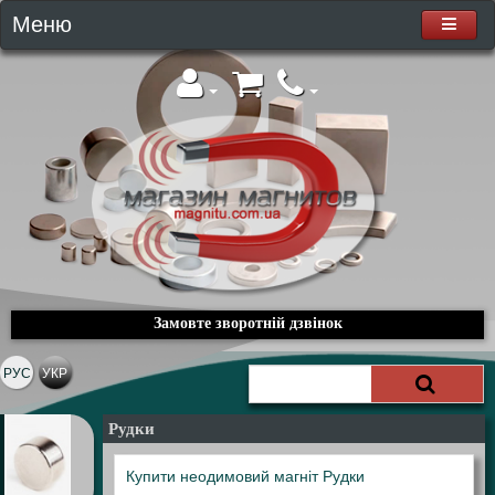
Меню
Замовте зворотній дзвінок
РУС
УКР
Рудки
Купити неодимовий магніт Рудки