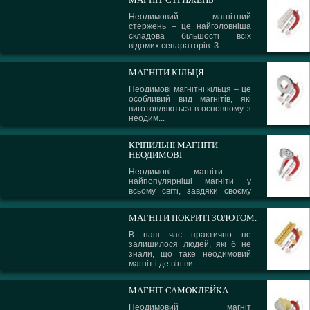
Неодимовий магнітний
стержень – це найголовніша
складова більшості всіх
відомих сепараторів. З...
МАГНІТИ КІЛЬЦЯ
Неодимові магнітні кільця – це
особливий вид магнітів, які
виготовляються в основному з
неодим...
КРІПИЛЬНІ МАГНІТИ
НЕОДИМОВІ
Неодимові магніти –
найпопулярніші магніти у
всьому світі, завдяки своєму
сплаву і надзвичайни...
МАГНІТИ ПОКРИТІ ЗОЛОТОМ.
В наш час практично не
залишилося людей, які б не
знали, що таке неодимовий
магніт і де він ви...
МАГНІТ САМОКЛЕЙКА.
Неодимовий магніт