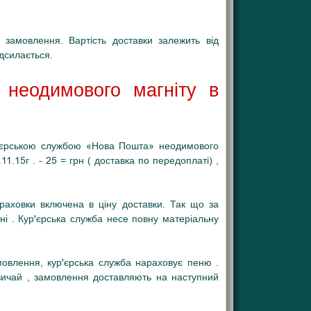
замовлення. Вартість доставки залежить від
адсилається.
и неодимового магніту в
р'єрською службою «Нова Пошта» неодимового
.15г . - 25 = грн ( доставка по передоплаті) ,
страховки включена в ціну доставки. Так що за
і . Кур'єрська служба несе повну матеріальну
овлення, кур'єрська служба нараховує пеню .
вичай , замовлення доставляють на наступний