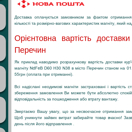
Доставка оплачується замовником за фактом отримання 
кількості та розмірно-вагових характеристик магніту, який н
Орієнтовна вартість доставк
Перечин
Як приклад наводимо розрахункову вартість доставки ку
магніту NdFeB D60 H30 N38 в місто Перечин станом на 01.11
55грн (оплата при отриманні).
Всі надіслані неодимові магніти застраховані і вартість 
збереження замовлення Ви можете бути абсолютно спокійн
відповідальність за пошкодження або втрату вантажу.
Звертаємо Вашу увагу, що за несвоєчасне отримання зам
Щоб уникнути зайвих витрат забирайте товар вчасно! Заз
день після його відправлення .