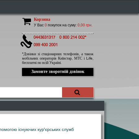
Корзина
У Вас
0
покупок на суму:
0,00 грн.
0443631317
0 800 214 002*
099 400 2001
*Дзвінки зі стаціонарних телефонів, а також
мобільних операторів Київстар, МТС і Life,
бесплатні по всій Україні.
Замовте зворотній дзвінок
опомогою існуючих кур'єрських служб