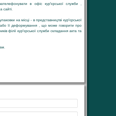
ателефонувати в офіс кур'єрської служби ,
 сайті.
аковки на місці - в представництві кур'єрської
 або її деформування , що може говорити про
ків філії кур'єрської служби складання акта та
ам.