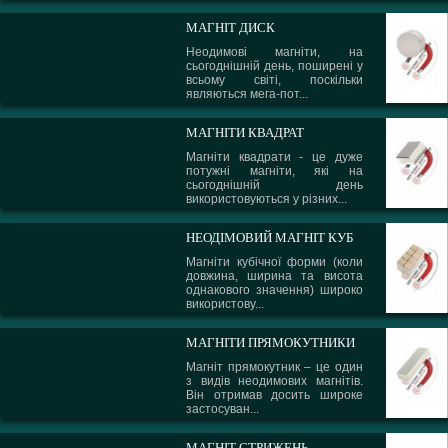
МАГНІТ ДИСК
Неодимові магніти, на
сьогоднішній день, поширені у
всьому світі, поскільки
являються мега-пот...
МАГНІТИ КВАДРАТ
Магніти квадрати - це дуже
потужні магніти, які на
сьогоднішній день
використовуються у різних...
НЕОДІМОВИЙ МАГНІТ КУБ
Магніти кубічної форми (коли
довжина, ширина та висота
однакового значення) широко
використову...
МАГНІТИ ПРЯМОКУТНИКИ
Магніт прямокутник – це один
з видів неодимових магнітів.
Він отримав досить широке
застосуван...
МАГНІТ СТРИЖЕНЬ