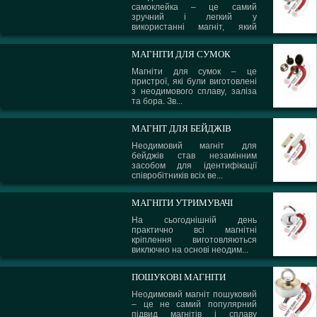
самоклейка – це самий
зручний і легкий у
використанні магніт, який
може вико...
МАГНІТИ ДЛЯ СУМОК
Магніти для сумок – це
пристрої, які були виготовлені
з неодимового сплаву, заліза
та бора. Зв...
МАГНІТ ДЛЯ БЕЙДЖІВ
Неодимовий магніт для
бейджів став незамінним
засобом для ідентифікації
співробітників всіх ве...
МАГНІТИ УТРИМУВАЧІ
На сьогоднішній день
практично всі магнітні
кріплення виготовляються
виключно на основі неодим...
ПОШУКОВІ МАГНІТИ
Неодимовий магніт пошуковий
– це не самий популярний
підвид магнітів і сплаву