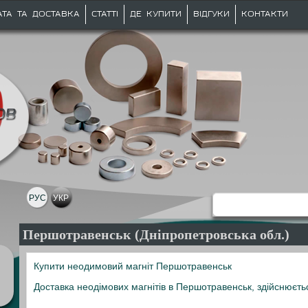
АТА ТА ДОСТАВКА
СТАТТІ
ДЕ КУПИТИ
ВІДГУКИ
КОНТАКТИ
РУС
УКР
Першотравенськ (Дніпропетровська обл.)
Купити неодимовий магніт Першотравенськ
Доставка неодімових магнітів в Першотравенськ, здійснюєть