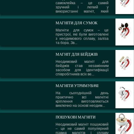
самоклейка – це самий
зручний і легкий у
використанні магніт, який
може вико...
МАГНІТИ ДЛЯ СУМОК
Магніти для сумок – це
пристрої, які були виготовлені
з неодимового сплаву, заліза
та бора. Зв...
МАГНІТ ДЛЯ БЕЙДЖІВ
Неодимовий магніт для
бейджів став незамінним
засобом для ідентифікації
співробітників всіх ве...
МАГНІТИ УТРИМУВАЧІ
На сьогоднішній день
практично всі магнітні
кріплення виготовляються
виключно на основі неодим...
ПОШУКОВІ МАГНІТИ
Неодимовий магніт пошуковий
– це не самий популярний
підвид магнітів і сплаву