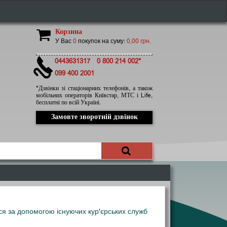
Корзина
У Вас
0
покупок на суму:
0,00 грн.
0443631317
0 800 214 002*
099 400 2001
*Дзвінки зі стаціонарних телефонів, а також
мобільних операторів Київстар, МТС і Life,
бесплатні по всій Україні.
Замовте зворотній дзвінок
ся за допомогою існуючих кур'єрських служб