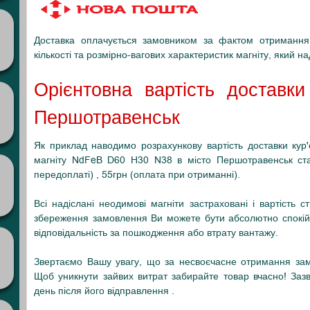
Доставка оплачується замовником за фактом отримання 
кількості та розмірно-вагових характеристик магніту, який н
Орієнтовна вартість доставк
Першотравенськ
Як приклад наводимо розрахункову вартість доставки ку
магніту NdFeB D60 H30 N38 в місто Першотравенськ стан
передоплаті) , 55грн (оплата при отриманні).
Всі надіслані неодимові магніти застраховані і вартість 
збереження замовлення Ви можете бути абсолютно спокійн
відповідальність за пошкодження або втрату вантажу.
Звертаємо Вашу увагу, що за несвоєчасне отримання зам
Щоб уникнути зайвих витрат забирайте товар вчасно! Заз
день після його відправлення .