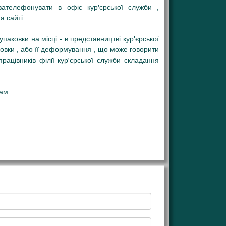
ателефонувати в офіс кур'єрської служби ,
 сайті.
аковки на місці - в представництві кур'єрської
овки , або її деформування , що може говорити
ацівників філії кур'єрської служби складання
ам.