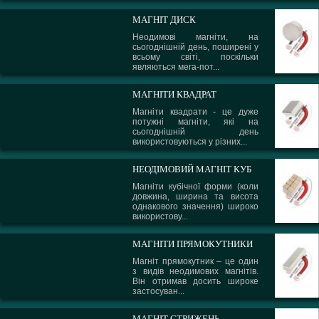
МАГНІТ ДИСК
Неодимові магніти, на
сьогоднішній день, поширені у
всьому світі, поскільки
являються мега-пот...
МАГНІТИ КВАДРАТ
Магніти квадрати - це дуже
потужні магніти, які на
сьогоднішній день
використовуються у різних...
НЕОДІМОВИЙ МАГНІТ КУБ
Магніти кубічної форми (коли
довжина, ширина та висота
однакового значення) широко
використову...
МАГНІТИ ПРЯМОКУТНИКИ
Магніт прямокутник – це один
з видів неодимових магнітів.
Він отримав досить широке
застосуван...
МАГНІТ СТРИЖЕНЬ