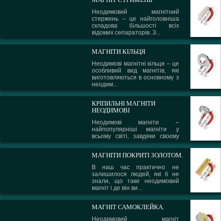
Неодимовий магнітний
стержень – це найголовніша
складова більшості всіх
відомих сепараторів. З...
МАГНІТИ КІЛЬЦЯ
Неодимові магнітні кільця – це
особливий вид магнітів, які
виготовляються в основному з
неодим...
КРІПИЛЬНІ МАГНІТИ
НЕОДИМОВІ
Неодимові магніти –
найпопулярніші магніти у
всьому світі, завдяки своєму
сплаву і надзвичайни...
МАГНІТИ ПОКРИТІ ЗОЛОТОМ.
В наш час практично не
залишилося людей, які б не
знали, що таке неодимовий
магніт і де він ви...
МАГНІТ САМОКЛЕЙКА.
Неодимовий магніт