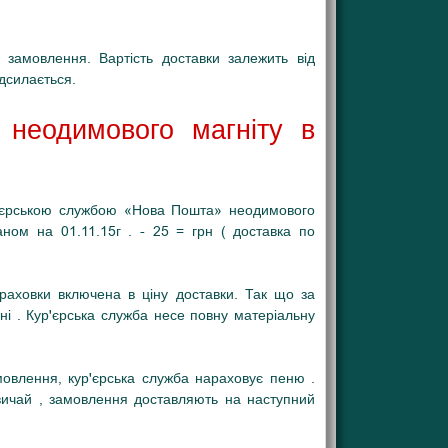
замовлення. Вартість доставки залежить від
адсилається.
и неодимового магніту в
р'єрською службою «Нова Пошта» неодимового
ом на 01.11.15г . - 25 = грн ( доставка по
страховки включена в ціну доставки. Так що за
і . Кур'єрська служба несе повну матеріальну
овлення, кур'єрська служба нараховує пеню .
вичай , замовлення доставляють на наступний