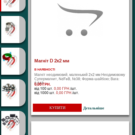
Магніт D 2x2 мм
В НАЯВНОСТІ
Магніт неодимовий, маленький 2х2 мм Неодимовому
Супермагнит, NdFeB, №38; Форма-шайбою; Вага:
0,048 ..
0,00 ГРН.
від 100 шт.
0,00 ГРН.
/шт.
від 1000 шт.
0,00 ГРН.
/шт.
КУПИТИ
Детальніше