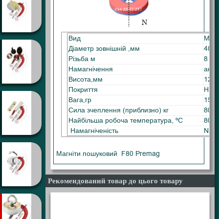
Вид
Магн
Діаметр зовнішній ,мм
48
Різьба м
8
Намагнічення
аксі
Висота,мм
12
Покриття
Ніке
Вага,гр
150
Сила зчеплення (приблизно) кг
80,0
Найбільша робоча температура, ºС
80 º
Намагніченість
N38
Магніти пошуковий F80 Premag
Рекомендований товар до цього товару