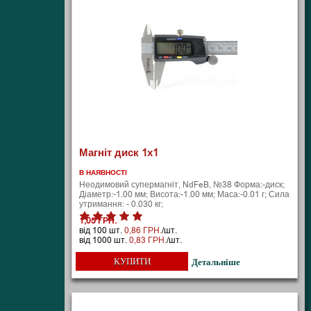
Магніт диск 1х1
В НАЯВНОСТІ
Неодимовий супермагніт, NdFeB, №38 Форма:-диск;
Діаметр:-1.00 мм; Висота:-1.00 мм; Маса:-0.01 г; Сила
утримання: - 0.030 кг;
1,05 ГРН.
від 100 шт.
0,86 ГРН.
/шт.
від 1000 шт.
0,83 ГРН.
/шт.
КУПИТИ
Детальніше