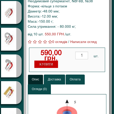
Неодимовий супермагніт, NdFeB, №38
Форма:-кільце з потаєм
Діаметр:-48.00 мм;
Висота:-12.00 мм;
Маса:-150.00 г;
Сила утримання: - 80.000 кг;
від 10 шт.
550,00 ГРН.
/шт.
0 оглядів
/
Написати огляд
590,00
грн.
шт.
КУПИТИ
Опис
Доставка
Оплата
Огляди (0)