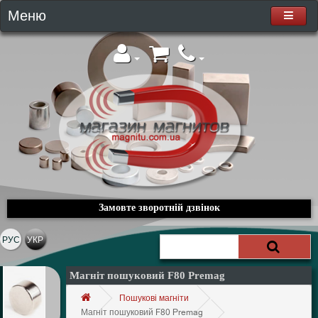
Меню
Замовте зворотній дзвінок
РУС
УКР
Магніт пошуковий F80 Premag
Пошукові магніти
Магніт пошуковий F80 Premag