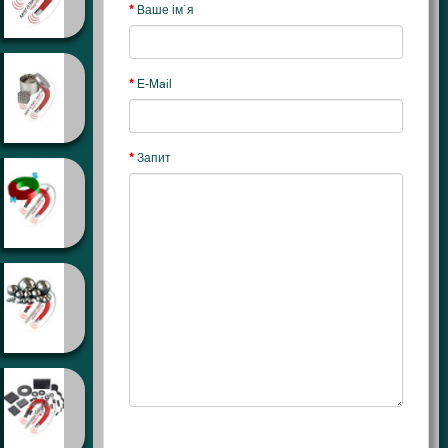
Ваше ім`я
E-Mail
Запит