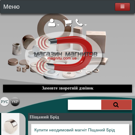
Меню
Замовте зворотній дзвінок
РУС
УКР
Піщаний Брід
Купити неодимовий магніт Піщаний Брід