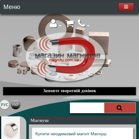
Меню
Замовте зворотній дзвінок
РУС
УКР
Магнуш
Купити неодимовий магніт Магнуш