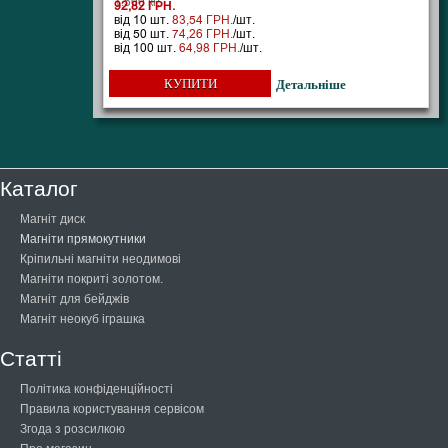
1.500 кг;
92,82 ГРН.
від 10 шт.
83,54 ГРН.
/шт.
від 50 шт.
74,26 ГРН.
/шт.
від 100 шт.
64,98 ГРН.
/шт.
КУПИТИ
Детальніше
Каталог
Магніт диск
Магніти прямокутники
Кріпильні магніти неодимові
Магніти покриті золотом.
Магніт для бейджів
Магніт неокуб іграшка
Статті
Політика конфіденційності
Правила користування сервісом
Згода з розсилкою