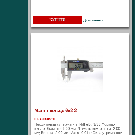
КУПИТИ
Детальніше
Магніт кільце 6х2-2
В НАЯВНОСТІ
Неодимовий супермагніт, NdFeB, №38 Форма:-
кільце; Діаметр:-6.00 мм; Діаметр внутрішній:-2.00
мм; Висота:-2.00 мм; Маса:-0.01 г; Сила утримання: -