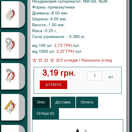
Неодимовий супермагніт, NdFeB, №38
Форма:-прямокутники
Довжина:-8.00 мм;
Ширина:-4.00 мм;
Висота:-1.00 мм;
Маса:-0.25 г;
Сила утримання: - 0.380 кг;
від 100 шт.
2,73 ГРН.
/шт.
від 1000 шт.
2,37 ГРН.
/шт.
0 оглядів
/
Написати огляд
3,19 грн.
шт.
КУПИТИ
Опис
Доставка
Оплата
Огляди (0)