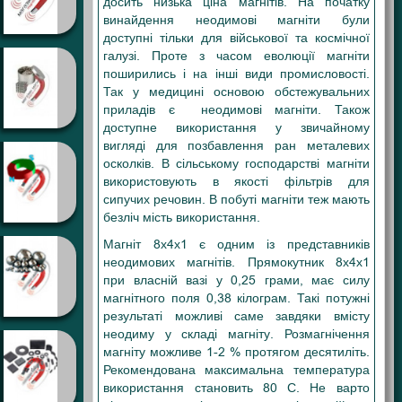
досить низька ціна магнітів. На початку
винайдення неодимові магніти були
доступні тільки для військової та космічної
галузі. Проте з часом еволюції магніти
поширились і на інші види промисловості.
Так у медицині основою обстежувальних
приладів є неодимові магніти. Також
доступне використання у звичайному
вигляді для позбавлення ран металевих
осколків. В сільському господарстві магніти
використовують в якості фільтрів для
сипучих речовин. В побуті магніти теж мають
безліч мість використання.
Магніт 8х4х1 є одним із представників
неодимових магнітів. Прямокутник 8х4х1
при власній вазі у 0,25 грами, має силу
магнітного поля 0,38 кілограм. Такі потужні
результаті можливі саме завдяки вмісту
неодиму у складі магніту. Розмагнічення
магніту можливе 1-2 % протягом десятиліть.
Рекомендована максимальна температура
використання становить 80 С. Не варто