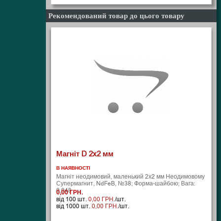
Рекомендований товар до цього товару
Магніт D 2x2 мм
В НАЯВНОСТІ
Магніт неодимовий, маленький 2х2 мм Неодимовому
Супермагнит, NdFeB, №38; Форма-шайбою; Вага:
0,048 ..
0,00 ГРН.
від 100 шт.
0,00 ГРН.
/шт.
від 1000 шт.
0,00 ГРН.
/шт.