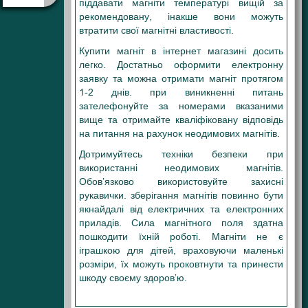
піддавати магніти температурі вищій за
рекомендовану, інакше вони можуть
втратити свої магнітні властивості.
Купити магніт в інтернет магазині досить
легко. Достатньо оформити електронну
заявку та можна отримати магніт протягом
1-2 днів. при виникненні питань
зателефонуйте за номерами вказаними
вище та отримайте кваліфіковану відповідь
на питання на рахунок неодимових магнітів.
Дотримуйтесь техніки безпеки при
використанні неодимових магнітів.
Обов’язково використовуйте захисні
рукавички. зберігання магнітів повинно бути
якнайдалі від електричних та електронних
приладів. Сила магнітного поля здатна
пошкодити їхній роботі. Магніти не є
іграшкою для дітей, враховуючи маленькі
розміри, їх можуть проковтнути та принести
шкоду своєму здоров’ю.
8
Х4Х1 , 8X4X1 , 8-4-1 , 8*4*1