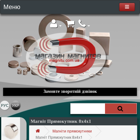
Меню
Замовте зворотній дзвінок
РУС
УКР
Магніт Прямокутник 8х4х1
Магніти прямокутники
Магніт Прямокутник 8х4х1