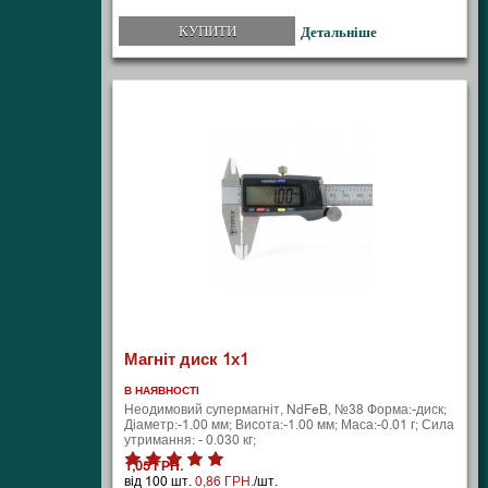
КУПИТИ
Детальніше
Магніт диск 1х1
В НАЯВНОСТІ
Неодимовий супермагніт, NdFeB, №38 Форма:-диск;
Діаметр:-1.00 мм; Висота:-1.00 мм; Маса:-0.01 г; Сила
утримання: - 0.030 кг;
1,05 ГРН.
від 100 шт.
0,86 ГРН.
/шт.