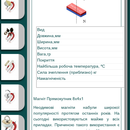
Вид
Ма
Довжина,мм
8
Ширина,мм
4
Висота,мм
1
Вага,гр
0,
Покриття
Ні
Найбільша робоча температура, ºС
80
Сила зчеплення (приблизно) кг
0,
Намагніченість
N3
Магніт Прямокутник 8х4х1
Неодимові магніти набули широкої
популярності протягом останніх років. На
сьогодні використовуються майже у всіх
приладах. Причиною такого використання є