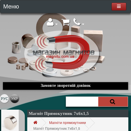
Меню
Замовте зворотній дзвінок
РУС
УКР
Магніт Прямокутник 7х6х1,5
Магніти прямокутники
Магніт Прямокутник 7х6х1,5