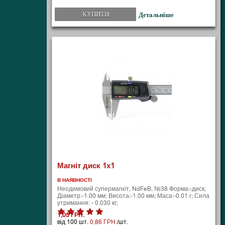
КУПИТИ
Детальніше
Магніт диск 1х1
В НАЯВНОСТІ
Неодимовий супермагніт, NdFeB, №38 Форма:-диск;
Діаметр:-1.00 мм; Висота:-1.00 мм; Маса:-0.01 г; Сила
утримання: - 0.030 кг;
1,05 ГРН.
від 100 шт.
0,86 ГРН.
/шт.