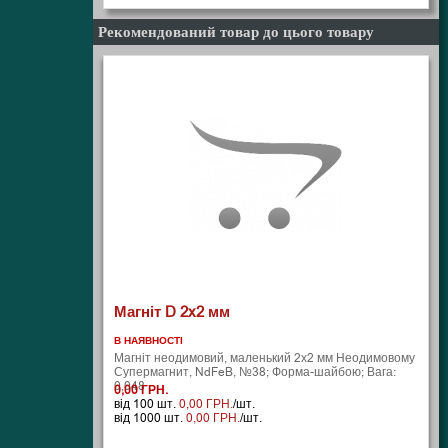
Рекомендований товар до цього товару
Магніт D 2x2 мм
В НАЯВНОСТІ
Магніт неодимовий, маленький 2х2 мм Неодимовому
Супермагнит, NdFeB, №38; Форма-шайбою; Вага:
0,048 ..
0,00 ГРН.
від 100 шт.
0,00 ГРН.
/шт.
від 1000 шт.
0,00 ГРН.
/шт.