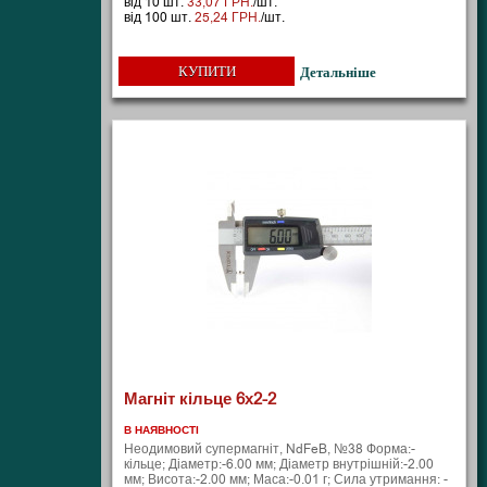
від 10 шт.
33,07 ГРН.
/шт.
від 100 шт.
25,24 ГРН.
/шт.
КУПИТИ
Детальніше
Магніт кільце 6х2-2
В НАЯВНОСТІ
Неодимовий супермагніт, NdFeB, №38 Форма:-
кільце; Діаметр:-6.00 мм; Діаметр внутрішній:-2.00
мм; Висота:-2.00 мм; Маса:-0.01 г; Сила утримання: -