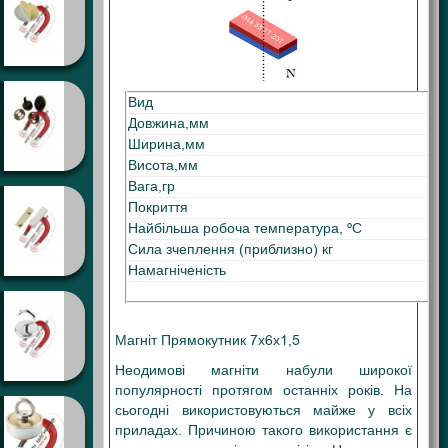
Вид
Ма
Довжина,мм
7
Ширина,мм
6
Висота,мм
1,
Вага,гр
0,
Покриття
Ні
Найбільша робоча температура, ºС
80
Сила зчеплення (приблизно) кг
0,
Намагніченість
N3
Магніт Прямокутник 7х6х1,5
Неодимові магніти набули широкої
популярності протягом останніх років. На
сьогодні використовуються майже у всіх
приладах. Причиною такого використання є