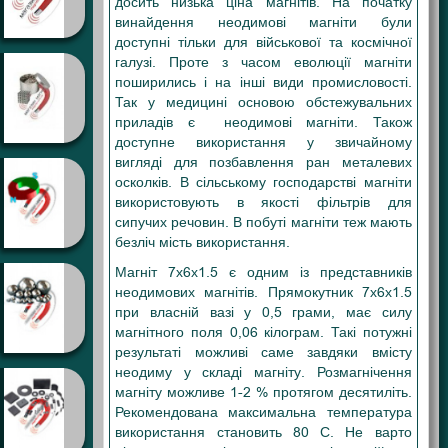
досить низька ціна магнітів. На початку
винайдення неодимові магніти були
доступні тільки для військової та космічної
галузі. Проте з часом еволюції магніти
поширились і на інші види промисловості.
Так у медицині основою обстежувальних
приладів є неодимові магніти. Також
доступне використання у звичайному
вигляді для позбавлення ран металевих
осколків. В сільському господарстві магніти
використовують в якості фільтрів для
сипучих речовин. В побуті магніти теж мають
безліч мість використання.
Магніт 7х6х1.5 є одним із представників
неодимових магнітів. Прямокутник 7х6х1.5
при власній вазі у 0,5 грами, має силу
магнітного поля 0,06 кілограм. Такі потужні
результаті можливі саме завдяки вмісту
неодиму у складі магніту. Розмагнічення
магніту можливе 1-2 % протягом десятиліть.
Рекомендована максимальна температура
використання становить 80 С. Не варто