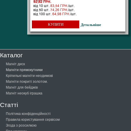
1.500 кг;
92,82 ГРН.
від 10 шт.
83,54 ГРН.
/шт.
від 50 шт.
74,26 ГРН.
/шт.
від 100 шт.
64,98 ГРН.
/шт.
КУПИТИ
Детальніше
Каталог
Магніт диск
Магніти прямокутники
Кріпильні магніти неодимові
Магніти покриті золотом.
Магніт для бейджів
Магніт неокуб іграшка
Статті
Політика конфіденційності
Правила користування сервісом
Згода з розсилкою