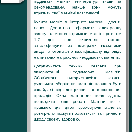
піддавати магніти температурі вищій за
рекомендовану, інакше вони можуть
втратити свої магнітні властивості.
Купити магніт в інтернет магазині досить
легко. Достатньо оформити електронну
заявку та можна отримати магніт протягом
1-2 днів. при виникненні питань
зателефонуйте за номерами вказаними
вище та отримайте кваліфіковану відповідь
на питання на рахунок неодимових магнітів.
Дотримуйтесь техніки безпеки при
використанні неодимових магнітів.
Обов’язково використовуйте захисні
рукавички. зберігання магнітів повинно бути
якнайдалі від електричних та електронних
приладів. Сила магнітного поля здатна
пошкодити їхній роботі. Магніти не є
іграшкою для дітей, враховуючи маленькі
розміри, їх можуть проковтнути та принести
шкоду своєму здоров’ю.
7
Х6Х1,5 , 7X6X1,5 , 7-6-1,5 , 7*6*1,5