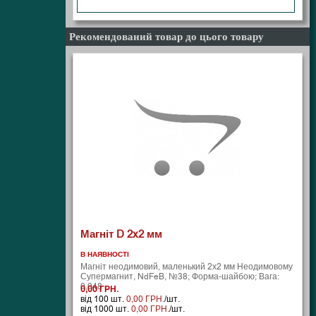
10
Х5Х2 , 10X5X2 , 10-5-2 , 10*5*2
Рекомендований товар до цього товару
Магніт D 2x2 мм
В НАЯВНОСТІ
Магніт неодимовий, маленький 2х2 мм Неодимовому
Супермагнит, NdFeB, №38; Форма-шайбою; Вага:
0,048 ..
0,00 ГРН.
від 100 шт.
0,00 ГРН.
/шт.
від 1000 шт.
0,00 ГРН.
/шт.