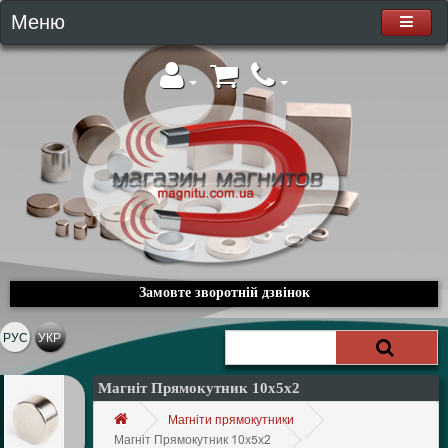
Меню
Замовте зворотній дзвінок
РУС
УКР
Магніт Прямокутник 10х5х2
Магніти прямокутники
Магніт Прямокутник 10х5х2