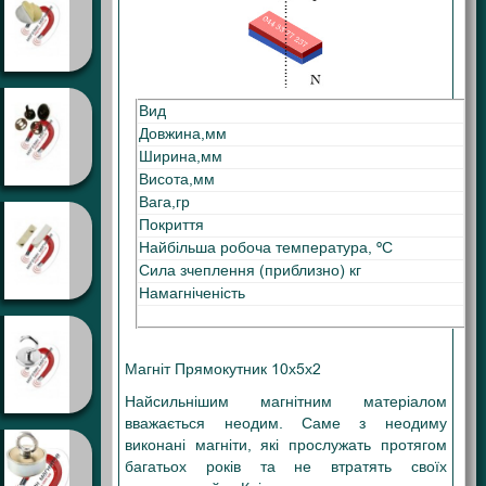
Вид
Ма
Довжина,мм
10
Ширина,мм
5
Висота,мм
2
Вага,гр
0,
Покриття
Ні
Найбільша робоча температура, ºС
80
Сила зчеплення (приблизно) кг
1,
Намагніченість
N3
Магніт Прямокутник 10х5х2
Найсильнішим магнітним матеріалом
вважається неодим. Саме з неодиму
виконані магніти, які прослужать протягом
багатьох років та не втратять своїх