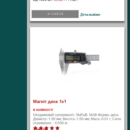
КУПИТИ
Детальніше
Магніт диск 1х1
В НАЯВНОСТІ
Неодимовий супермагніт, NdFeB, №38 Форма:-диск;
Діаметр:-1.00 мм; Висота:-1.00 мм; Маса:-0.01 г; Сила
утримання: - 0.030 кг;