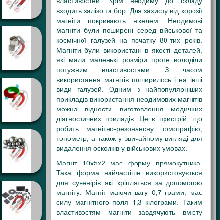
властивостей. Крім неодиму до складу
входить залізо та бор. Для захисту від корозії
магніти покривають нікелем. Неодимові
магніти були поширені серед військової та
космічної галузей на початку 80-тих років.
Магніти були використані в якості деталей,
які мали маленькі розміри проте володіли
потужним властивостями. З часом
використання магнітів поширилось і на інші
види галузей. Одним з найпопулярніших
прикладів використання неодимових магнітів
можна віднести виготовлення медичних
діагностичних приладів. Це є пристрій, що
робить магнітно-резонансну томографію,
тонометр, а також у звичайному вигляді для
видалення осколків у військових умовах.
Магніт 10х5х2 має форму прямокутника.
Така форма найчастіше використовується
для сувенірів які кріпляться за допомогою
магніту. Магніт маючи вагу 0,7 грами, має
силу магнітного поля 1,3 кілограми. Таким
властивостям магніти завдячують вмісту