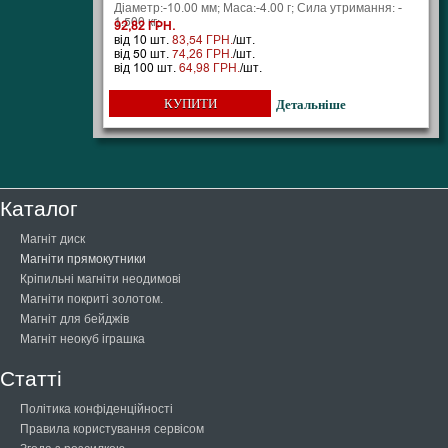
Діаметр:-10.00 мм; Маса:-4.00 г; Сила утримання: -
1.500 кг;
92,82 ГРН.
від 10 шт.
83,54 ГРН.
/шт.
від 50 шт.
74,26 ГРН.
/шт.
від 100 шт.
64,98 ГРН.
/шт.
КУПИТИ
Детальніше
Каталог
Магніт диск
Магніти прямокутники
Кріпильні магніти неодимові
Магніти покриті золотом.
Магніт для бейджів
Магніт неокуб іграшка
Статті
Політика конфіденційності
Правила користування сервісом