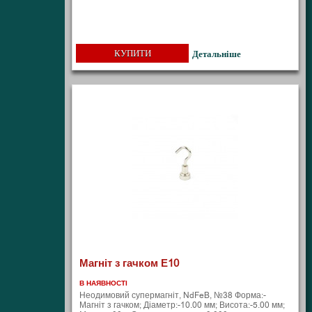
КУПИТИ
Детальніше
Магніт з гачком Е10
В НАЯВНОСТІ
Неодимовий супермагніт, NdFeB, №38 Форма:-
Магніт з гачком; Діаметр:-10.00 мм; Висота:-5.00 мм;