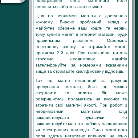
перегрівання сила магнітного поля
зменшитьсь або ж взагалі зникне.
Ціна на неодимові магніти є доступною
кожному. Вчасно зроблений вклад у
майбутнє збереже ваші кошти та нерви,
тому купити магніт в інтернет магазині буде
правильним рішенням. Оформіть
електронну заявку та отримайте магніт
протягом 2-3 днів. При виникненні питань
стосовно неодимових магнітів
зателефонуйте за номерами вказаними
вище та отримайте кваліфіковану відповідь.
Так як, магніт виконаний за рахунок
пресування металів, його не можна
свердлити та пиляти. Він може
розкришитись, поламатись на кусочки та
втратити свої магнітні якості. При роботі з
неодимовими магнітами слід
використовувати рукавички. Не
використовуйте магніти поблизу електричних
чи електронних приладів. Сила магнітного
поля здатна негативно вплинути на їхню