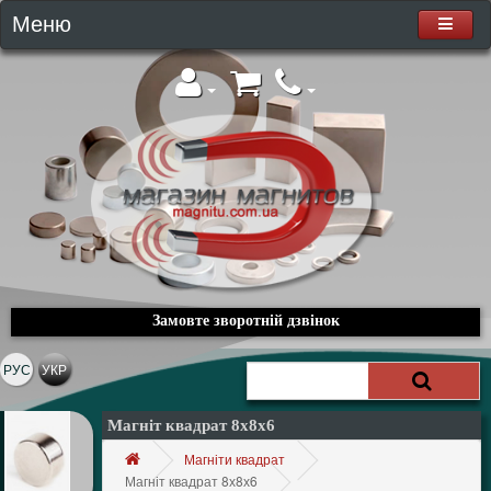
Меню
Замовте зворотній дзвінок
РУС
УКР
Магніт квадрат 8х8х6
Магніти квадрат
Магніт квадрат 8х8х6