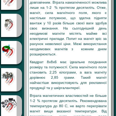
довговічним. Втрата намагніченості можлива
лише на 1-2 % протягом десятиліть. Отже,
магніт, сила магнітного поля, якого є
настільки потужною, що здатна підняти
вантаж у 10 разів більше своєї ваги здобув
своє визнання. На сьогоднішній день
неодимові магніти містять майже всі
електричні прилади. Попит на магніт зріс за
рахунок невеликої ціни. Межі використання
неодимових магнітів з кожним днем
розширюються.
Квадрат 8х8х6 має ідеальне поєднання
розміру та потужності. Сила магнітного поля
становить 2,25 кілограми, а вага магніту
дорівнює 2,85 грами. Такий магніт
найчастіше використовують для рекламної
продукції та у шкіргалантереї.
Втрата магнетичних властивостей не більше
1-2 % протягом десятиліть. Рекомендована
температура до 80 С, не варто перегрівати
магніт вище вказаної температури. Від