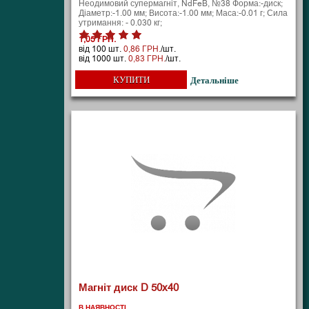
Неодимовий супермагніт, NdFeB, №38 Форма:-диск;
Діаметр:-1.00 мм; Висота:-1.00 мм; Маса:-0.01 г; Сила
утримання: - 0.030 кг;
1,05 ГРН.
від 100 шт.
0,86 ГРН.
/шт.
від 1000 шт.
0,83 ГРН.
/шт.
КУПИТИ
Детальніше
Магніт диск D 50x40
В НАЯВНОСТІ