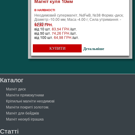
Магніт куля 10мм
В НАЯВНОСТІ
Неодимовий супермагніт, NdFeB, №38 Форма:-диск;
Діаметр:-10.00 мм; Маса:-4.00 г; Сила утримання: -
1.500 кг;
92,82 ГРН.
від 10 шт.
83,54 ГРН.
/шт.
від 50 шт.
74,26 ГРН.
/шт.
від 100 шт.
64,98 ГРН.
/шт.
КУПИТИ
Детальніше
Каталог
Магніт диск
Магніти прямокутники
Кріпильні магніти неодимові
Магніти покриті золотом.
Магніт для бейджів
Магніт неокуб іграшка
Статті