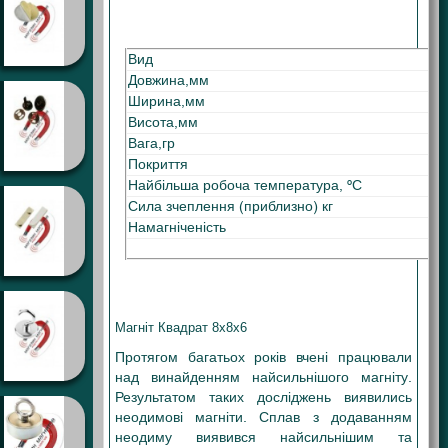
Вид
Довжина,мм
Ширина,мм
Висота,мм
Вага,гр
Покриття
Найбільша робоча температура, ºС
Сила зчеплення (приблизно) кг
Намагніченість
Магніт Квадрат 8х8х6
Протягом багатьох років вчені працювали
над винайденням найсильнішого магніту.
Результатом таких досліджень виявились
неодимові магніти. Сплав з додаванням
неодиму виявився найсильнішим та