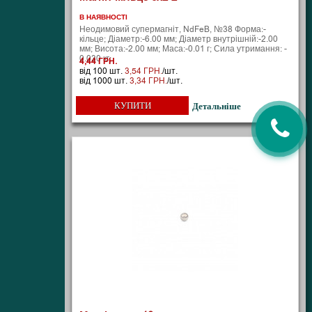
В НАЯВНОСТІ
Неодимовий супермагніт, NdFeB, №38 Форма:-
кільце; Діаметр:-6.00 мм; Діаметр внутрішній:-2.00
мм; Висота:-2.00 мм; Маса:-0.01 г; Сила утримання: -
0.030 кг;
4,44 ГРН.
від 100 шт.
3,54 ГРН.
/шт.
від 1000 шт.
3,34 ГРН.
/шт.
КУПИТИ
Детальніше