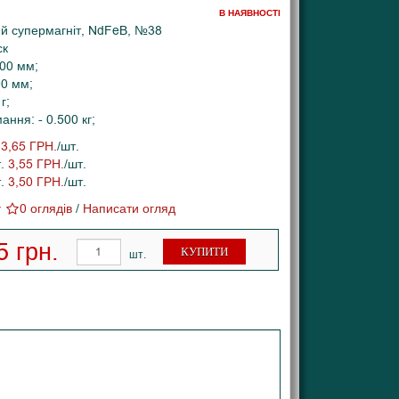
В НАЯВНОСТІ
й супермагніт, NdFeB, №38
ск
.00 мм;
00 мм;
г;
ння: - 0.500 кг;
.
3,65 ГРН.
/шт.
т.
3,55 ГРН.
/шт.
т.
3,50 ГРН.
/шт.
0 оглядів
/
Написати огляд
5 грн.
КУПИТИ
шт.