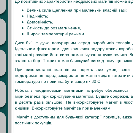
До позитивних характеристик неодимових магнітів можна ві
Велика сила щеплення при маленькій власній вазі;
Надійність;
Довговічність;
Стійкість до роз магнічення;
Широкі температурні режими.
Диск 9х1 є дуже попурярним серед виробників товарів дл
Ідеальним фіксатором для кришечок подарункових коробочо
такі малі розміри його сила намагнічування дуже велика. 
залізо та бор. Покриття має блискучий вигляд тому що вик
При використанні магнітів за нормальних умов, вони з
недотримання порад використання магніти здатні втратити 
температура не повинна бути вище як 80 С.
Робота з неодимовими магнітами потребує обережності. 
міри безпеки при користуванні магнітом. Будьте обережні, 
в десять разів більшою. Не використовуйте магніт в якос
кінцівки. Використовуйте магніт за призначенням.
Магніт є доступним для будь-якої категорії покупців, адж
постійних покупців.
9X1 9Х1 9Х1 9*1 9-1 9/1