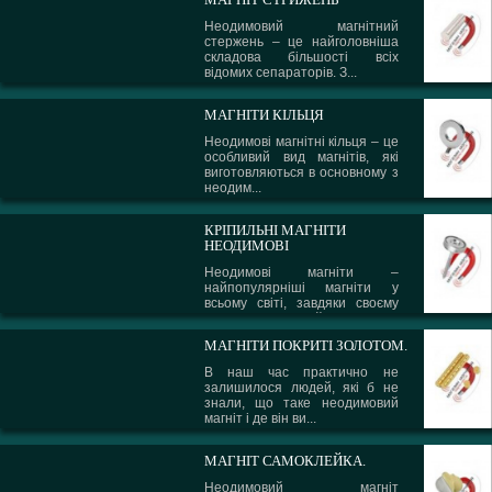
Неодимовий магнітний
стержень – це найголовніша
складова більшості всіх
відомих сепараторів. З...
МАГНІТИ КІЛЬЦЯ
Неодимові магнітні кільця – це
особливий вид магнітів, які
виготовляються в основному з
неодим...
КРІПИЛЬНІ МАГНІТИ
НЕОДИМОВІ
Неодимові магніти –
найпопулярніші магніти у
всьому світі, завдяки своєму
сплаву і надзвичайни...
МАГНІТИ ПОКРИТІ ЗОЛОТОМ.
В наш час практично не
залишилося людей, які б не
знали, що таке неодимовий
магніт і де він ви...
МАГНІТ САМОКЛЕЙКА.
Неодимовий магніт