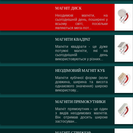
МАГНІТ ДИСК
Неодимові магніти, на
сьогоднішній день, поширені у
всьому світі, поскільки
являються мега-пот...
МАГНІТИ КВАДРАТ
Магніти квадрати - це дуже
потужні магніти, які на
сьогоднішній день
використовуються у різних...
НЕОДІМОВИЙ МАГНІТ КУБ
Магніти кубічної форми (коли
довжина, ширина та висота
однакового значення) широко
використову...
МАГНІТИ ПРЯМОКУТНИКИ
Магніт прямокутник – це один
з видів неодимових магнітів.
Він отримав досить широке
застосуван...
МАГНІТ СТРИЖЕНЬ