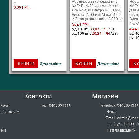
..
Неодимовий супермагніт,
Неод
NdFeB, №38 Форма:-Магніт
NdFe
0,00 ГРН.
з гачком; Діаметр:-10.00 мм;
Діаме
Висота:-5.00 мм; Маса:-5.00
внутр
г; Сила утримання: - 3.000 кг;
Висот
г; Си
35,54 ГРН.
від 10 шт.
33,07 ГРН.
/шт.
4,44 
від 100 шт.
25,24 ГРН.
/шт.
від 1
від 1
КУПИТИ
КУПИТИ
КУ
Детальніше
Детальніше
Контакти
Магазин
йності
тел
0443631317
Телефон
0443631317
я сервісом
Факс
Email
admin@magn
Пн -Суб. : 09:00 - 
иків
Неділя вихідний