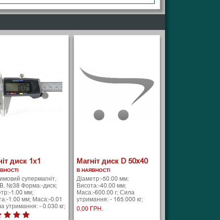
іт диск 1х1
Магніт диск D 50x40
ЯВНОСТІ
В НАЯВНОСТІ
имовий супермагніт,
Діаметр:-50.00 мм;
12,000ПокриттяНікель (Ni-
B, №38 Форма:-диск;
Висота:-40.00 мм;
тр:-1.00 мм;
Маса:-600.00 г; Сила
а:-1.00 мм; Маса:-0.01
утримання: - 165.000 кг;
ла утримання: - 0.030 кг;
0,00 ГРН.