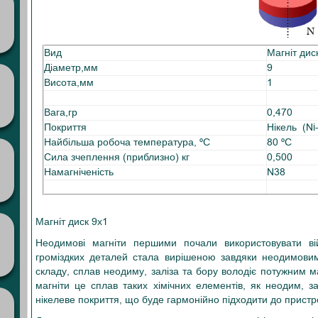
Вид
Магніт дис
Діаметр,мм
9
Висота,мм
1
Вага,гр
0,470
Покриття
Нікель (Ni
Найбільша робоча температура, ºС
80 ºС
Сила зчеплення (приблизно) кг
0,500
Намагніченість
N38
Магніт диск 9х1
Неодимові магніти першими почали використовувати вій
громіздких деталей стала вирішеною завдяки неодимови
складу, сплав неодиму, заліза та бору володіє потужним 
магніти це сплав таких хімічних елементів, як неодим, з
нікелеве покриття, що буде гармонійно підходити до пристр