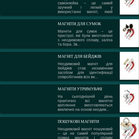
самоклейка – це самий
зручний і легкий у
використанні магніт, який
може вико...
МАГНІТИ ДЛЯ СУМОК
Магніти для сумок – це
пристрої, які були виготовлені
з неодимового сплаву, заліза
та бора. Зв...
МАГНІТ ДЛЯ БЕЙДЖІВ
Неодимовий магніт для
бейджів став незамінним
засобом для ідентифікації
співробітників всіх ве...
МАГНІТИ УТРИМУВАЧІ
На сьогоднішній день
практично всі магнітні
кріплення виготовляються
виключно на основі неодим...
ПОШУКОВІ МАГНІТИ
Неодимовий магніт пошуковий
– це не самий популярний
підвид магнітів і сплаву