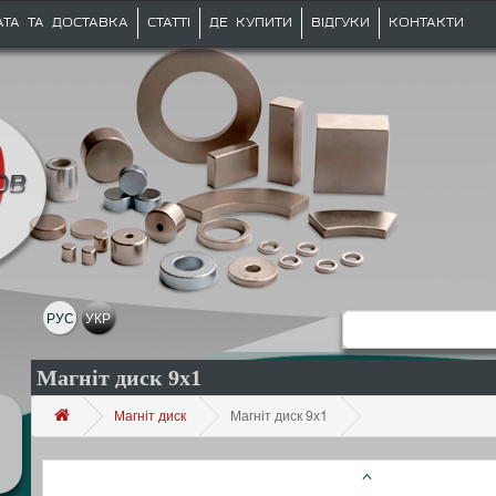
АТА ТА ДОСТАВКА
СТАТТІ
ДЕ КУПИТИ
ВІДГУКИ
КОНТАКТИ
РУС
УКР
Магніт диск 9х1
Магніт диск
Магніт диск 9х1