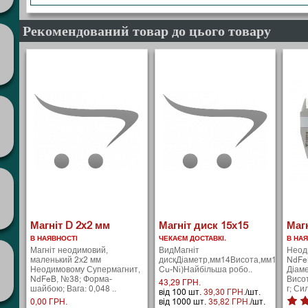
Рекомендований товар до цього товару
Магніт D 2x2 мм
Магніт диск 15х15
Магн
В НАЯВНОСТІ
ЧЕКАЄМ ДОСТАВКІ.
В НА
Магніт неодимовий,
ВидМагніт
Неод
маленький 2х2 мм
дискДіаметр,мм14Висота,мм10Вага,гр
NdFe
Неодимовому Супермагнит,
Cu-Ni)Найбільша робо..
Діаме
NdFeB, №38; Форма-
Висот
43,29 ГРН.
шайбою; Вага: 0,048 ..
г; Си
від 100 шт.
39,30 ГРН.
/шт.
0,00 ГРН.
від 1000 шт.
35,82 ГРН.
/шт.