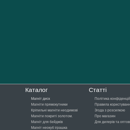
Каталог
Статті
Магніт диск
Політика конфіденці
Магніти прямокутники
Правила користуванн
Кріпильні магніти неодимові
Згода з розсилкою
Магніти покриті золотом.
Про магазин
Магніт для бейджів
Для дилерів та оптов
Магніт неокуб іграшка