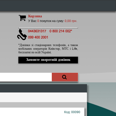
Корзина
У Вас
0
покупок на суму:
0,00 грн.
0443631317
0 800 214 002*
099 400 2001
*Дзвінки зі стаціонарних телефонів, а також
мобільних операторів Київстар, МТС і Life,
бесплатні по всій Україні.
Замовте зворотній дзвінок
Код: 00090