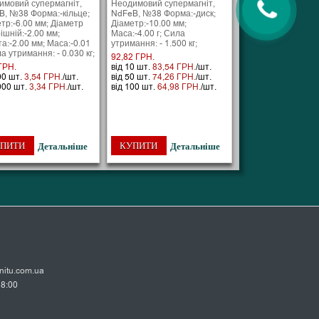
имовий супермагніт,
Неодимовий супермагніт,
B, №38 Форма:-кільце;
NdFeB, №38 Форма:-диск;
тр:-6.00 мм; Діаметр
Діаметр:-10.00 мм;
ішній:-2.00 мм;
Маса:-4.00 г; Сила
а:-2.00 мм; Маса:-0.01
утримання: - 1.500 кг;
ла утримання: - 0.030 кг;
92,82 ГРН.
ГРН.
від 10 шт.
83,54 ГРН.
/шт.
00 шт.
3,54 ГРН.
/шт.
від 50 шт.
74,26 ГРН.
/шт.
000 шт.
3,34 ГРН.
/шт.
від 100 шт.
64,98 ГРН.
/шт.
ПИТИ
КУПИТИ
Детальніше
Детальніше
itu.com.ua
18:00