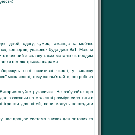
днести:
я дітей, одягу, сумок, гаманців та меблів.
к, конвертів, упаковок буде диск 9х1. Маючи
Виготовлений з сплаву таких металів як неодим
онане з нікелю трьома шарами.
бережуть свої позитивні якості, у випадку
свої можливості, тому запам’ятайте, що робоча
Використовуйте рукавички. Не забувайте про
адже зважаючи на маленькі розміри сила тяги є
ті іграшки для дітей, вони можуть пошкодити
е у нас працює система знижок для оптових та