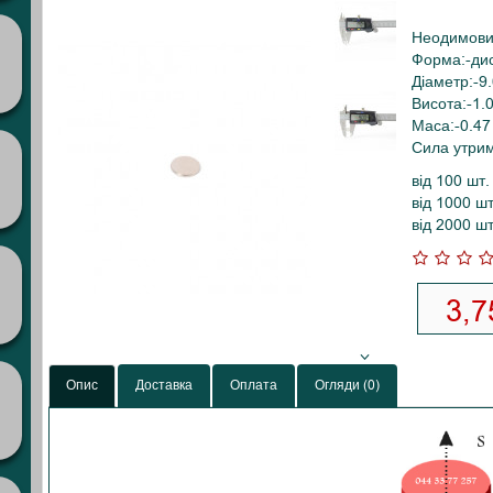
Неодимови
Форма:-ди
Діаметр:-9
Висота:-1.
Маса:-0.47 
Сила утрима
від 100 шт
від 1000 ш
від 2000 ш
3,7
Опис
Доставка
Оплата
Огляди (0)