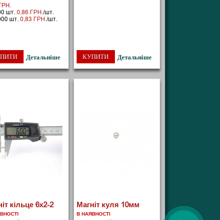
ГРН.
00 шт.
0,86 ГРН.
/шт.
000 шт.
0,83 ГРН.
/шт.
ПИТИ
КУПИТИ
Детальніше
Детальніше
іт кільце 6х2-2
Магніт куля 10мм
ЯВНОСТІ
В НАЯВНОСТІ