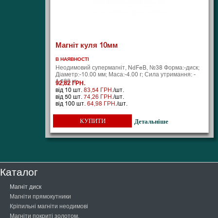
Магніт куля 10мм
В НАЯВНОСТІ
Неодимовий супермагніт, NdFeB, №38 Форма:-диск;
Діаметр:-10.00 мм; Маса:-4.00 г; Сила утримання: -
1.500 кг;
92,82 ГРН.
від 10 шт.
83,54 ГРН.
/шт.
від 50 шт.
74,26 ГРН.
/шт.
від 100 шт.
64,98 ГРН.
/шт.
КУПИТИ
Детальніше
Каталог
Магніт диск
Магніти прямокутники
Кріпильні магніти неодимові
Магніти покриті золотом.