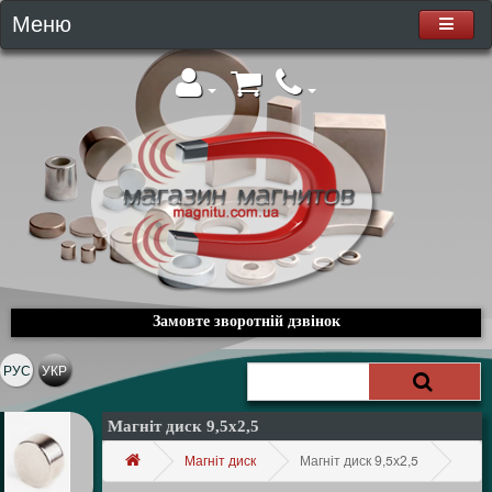
Меню
Замовте зворотній дзвінок
РУС
УКР
Магніт диск 9,5х2,5
Магніт диск
Магніт диск 9,5х2,5