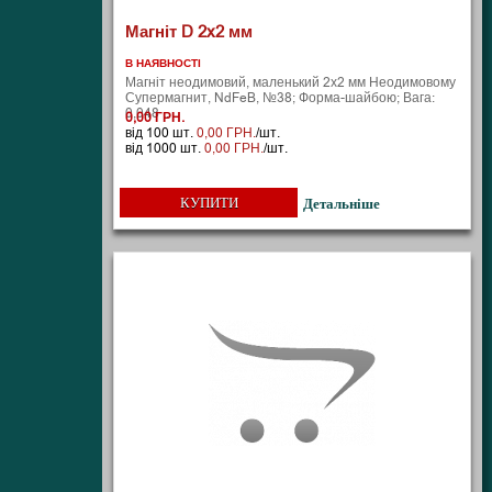
Магніт D 2x2 мм
В НАЯВНОСТІ
Магніт неодимовий, маленький 2х2 мм Неодимовому
Супермагнит, NdFeB, №38; Форма-шайбою; Вага:
0,048 ..
0,00 ГРН.
від 100 шт.
0,00 ГРН.
/шт.
від 1000 шт.
0,00 ГРН.
/шт.
КУПИТИ
Детальніше