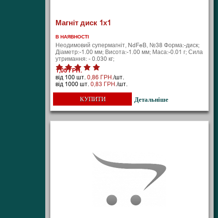
Магніт диск 1х1
В НАЯВНОСТІ
Неодимовий супермагніт, NdFeB, №38 Форма:-диск;
Діаметр:-1.00 мм; Висота:-1.00 мм; Маса:-0.01 г; Сила
утримання: - 0.030 кг;
1,05 ГРН.
від 100 шт.
0,86 ГРН.
/шт.
від 1000 шт.
0,83 ГРН.
/шт.
КУПИТИ
Детальніше