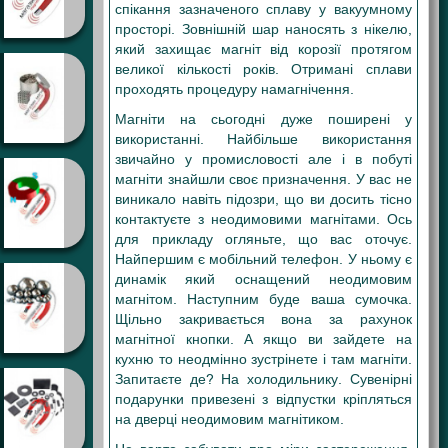
спікання зазначеного сплаву у вакуумному
просторі. Зовнішній шар наносять з нікелю,
який захищає магніт від корозії протягом
великої кількості років. Отримані сплави
проходять процедуру намагнічення.
Магніти на сьогодні дуже поширені у
використанні. Найбільше використання
звичайно у промисловості але і в побуті
магніти знайшли своє призначення. У вас не
виникало навіть підозри, що ви досить тісно
контактуєте з неодимовими магнітами. Ось
для прикладу огляньте, що вас оточує.
Найпершим є мобільний телефон. У ньому є
динамік який оснащений неодимовим
магнітом. Наступним буде ваша сумочка.
Щільно закривається вона за рахунок
магнітної кнопки. А якщо ви зайдете на
кухню то неодмінно зустрінете і там магніти.
Запитаєте де? На холодильнику. Сувенірні
подарунки привезені з відпустки кріпляться
на дверці неодимовим магнітиком.