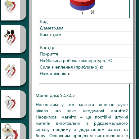
Вид
Діаметр,мм
Висота,мм
Вага,гр
Покриття
Найбільша робоча температура, ºС
Сила зчеплення (приблизно) кг
Намагніченість
Магніт диск 9,5х2,5
Новеньким у темі магніти напевно дуже
цікаво що таке неодимові магніти?
Неодимові магніти – це постійні штучні
магніти виготовлені із рідкоземельного
сплаву неодиму з додаванням заліза та
бору. Основним процесом виготовлення є