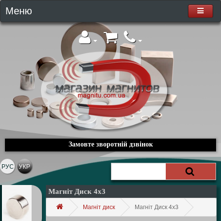
Меню
Замовте зворотній дзвінок
РУС
УКР
Магніт Диск 4х3
Магніт диск
Магніт Диск 4х3