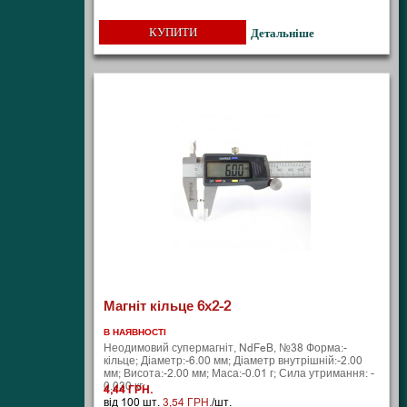
КУПИТИ
Детальніше
Магніт кільце 6х2-2
В НАЯВНОСТІ
Неодимовий супермагніт, NdFeB, №38 Форма:-
кільце; Діаметр:-6.00 мм; Діаметр внутрішній:-2.00
мм; Висота:-2.00 мм; Маса:-0.01 г; Сила утримання: -
0.030 кг;
4,44 ГРН.
від 100 шт.
3,54 ГРН.
/шт.