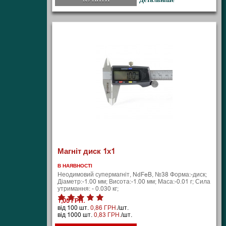
Магніт диск 1х1
В НАЯВНОСТІ
Неодимовий супермагніт, NdFeB, №38 Форма:-диск;
Діаметр:-1.00 мм; Висота:-1.00 мм; Маса:-0.01 г; Сила
утримання: - 0.030 кг;
1,05 ГРН.
від 100 шт.
0,86 ГРН.
/шт.
від 1000 шт.
0,83 ГРН.
/шт.