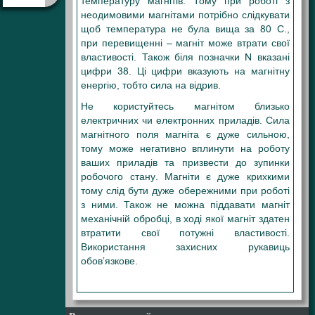
температуру магнітів. Тому при роботі з
неодимовими магнітами потрібно слідкувати
щоб температура не була вища за 80 С.,
при перевищенні – магніт може втрати свої
властивості. Також біля позначки N вказані
цифри 38. Ці цифри вказують на магнітну
енергію, тобто сила на відрив.
Не користуйтесь магнітом близько
електричних чи електронних приладів. Сила
магнітного поля магніта є дуже сильною,
тому може негативно вплинути на роботу
ваших приладів та призвести до зупинки
робочого стану. Магніти є дуже крихкими
тому слід бути дуже обережними при роботі
з ними. Також не можна піддавати магніт
механічній обробці, в ході якої магніт здатен
втратити свої потужні властивості.
Використання захисних рукавиць
обов’язкове.
4X3 4Х3 4Х3 4*3 4-3 4/3