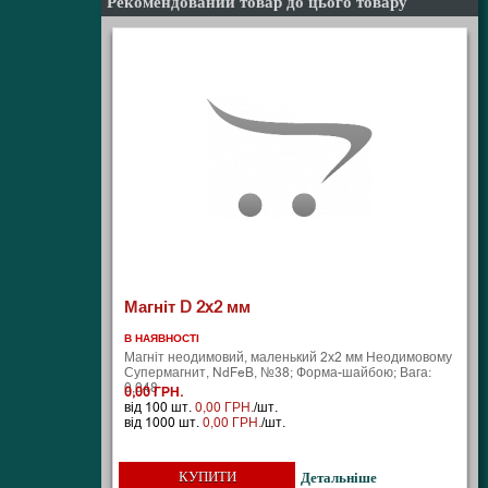
Рекомендований товар до цього товару
Магніт D 2x2 мм
В НАЯВНОСТІ
Магніт неодимовий, маленький 2х2 мм Неодимовому
Супермагнит, NdFeB, №38; Форма-шайбою; Вага:
0,048 ..
0,00 ГРН.
від 100 шт.
0,00 ГРН.
/шт.
від 1000 шт.
0,00 ГРН.
/шт.
КУПИТИ
Детальніше