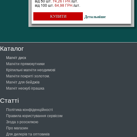
від 50 шт.
74,26 ГРН.
/шт.
від 100 шт.
64,98 ГРН.
/шт.
КУПИТИ
Детальніше
Каталог
Магніт диск
Магніти прямокутники
Кріпильні магніти неодимові
Магніти покриті золотом.
Магніт для бейджів
Магніт неокуб іграшка
Статті
Політика конфіденційності
Правила користування сервісом
Згода з розсилкою
Про магазин
Для дилерів та оптовиків