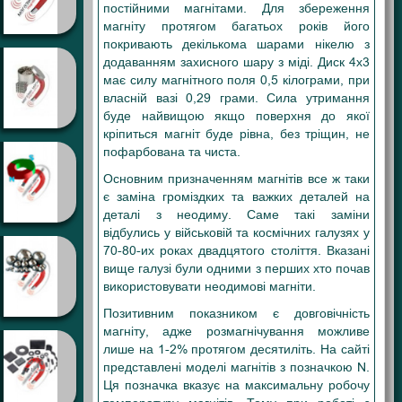
постійними магнітами. Для збереження
магніту протягом багатьох років його
покривають декількома шарами нікелю з
додаванням захисного шару з міді. Диск 4х3
має силу магнітного поля 0,5 кілограми, при
власній вазі 0,29 грами. Сила утримання
буде найвищою якщо поверхня до якої
кріпиться магніт буде рівна, без тріщин, не
пофарбована та чиста.
Основним призначенням магнітів все ж таки
є заміна громіздких та важких деталей на
деталі з неодиму. Саме такі заміни
відбулись у військовій та космічних галузях у
70-80-их роках двадцятого століття. Вказані
вище галузі були одними з перших хто почав
використовувати неодимові магніти.
Позитивним показником є довговічність
магніту, адже розмагнічування можливе
лише на 1-2% протягом десятиліть. На сайті
представлені моделі магнітів з позначкою N.
Ця позначка вказує на максимальну робочу