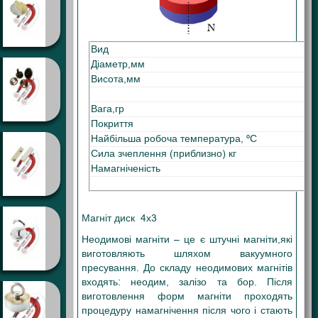
Вид
Діаметр,мм
Висота,мм
Вага,гр
Покриття
Найбільша робоча температура, ºС
Сила зчеплення (приблизно) кг
Намагніченість
Магніт диск 4х3
Неодимові магніти – це є штучні магніти,які
виготовляють шляхом вакуумного
пресування. До складу неодимових магнітів
входять: неодим, залізо та бор. Після
виготовлення форм магніти проходять
процедуру намагнічення після чого і стають