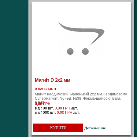
Магніт D 2x2 мм
В НАЯВНОСТІ
Магніт неодимовий, маленький 2х2 мм Неодимовому
Супермагнит, NdFeB, №38; Форма-шайбою; Вага:
0,048 ..
0,00 ГРН.
від 100 шт.
0,00 ГРН.
/шт.
від 1000 шт.
0,00 ГРН.
/шт.
КУПИТИ
Детальніше