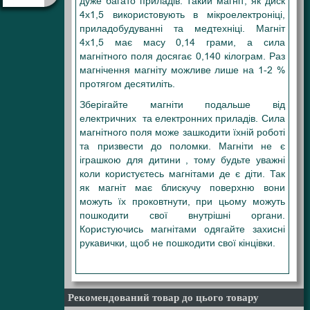
дуже багато приладів. Такий магніт, як диск
4х1,5 використовують в мікроелектроніці,
приладобудуванні та медтехніці. Магніт
4х1,5 має масу 0,14 грами, а сила
магнітного поля досягає 0,140 кілограм. Раз
магнічення магніту можливе лише на 1-2 %
протягом десятиліть.
Зберігайте магніти подальше від
електричних та електронних приладів. Сила
магнітного поля може зашкодити їхній роботі
та призвести до поломки. Магніти не є
іграшкою для дитини , тому будьте уважні
коли користуєтесь магнітами де є діти. Так
як магніт має блискучу поверхню вони
можуть їх проковтнути, при цьому можуть
пошкодити свої внутрішні органи.
Користуючись магнітами одягайте захисні
рукавички, щоб не пошкодити свої кінцівки.
4X1,5 4Х1,5 4Х1,5 4*1,5 4-1,5 4/1,5
Рекомендований товар до цього товару