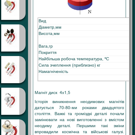
Вид
Діаметр,мм
Висота,мм
Вага,гр
Покриття
Найбільша робоча температура, ºС
Сила зчеплення (приблизно) кг
Намагніченість
Магніт диск 4х1,5
Історія виникнення неодимових магнітів
датується 70-80-ми роками двадцятого
століття. Важкі та громіздкі деталі почали
замінювати на нові виготовленні з вмістом
неодиму деталі. Першими такі зміни
впровадили космічна та військові галузі.