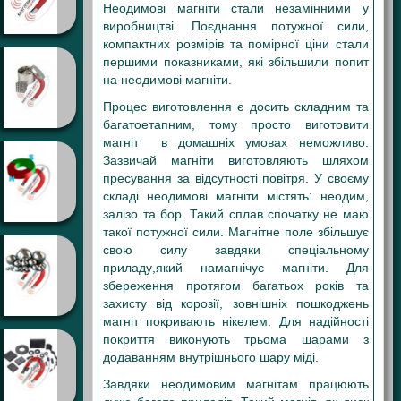
Неодимові магніти стали незамінними у
виробництві. Поєднання потужної сили,
компактних розмірів та помірної ціни стали
першими показниками, які збільшили попит
на неодимові магніти.
Процес виготовлення є досить складним та
багатоетапним, тому просто виготовити
магніт в домашніх умовах неможливо.
Зазвичай магніти виготовляють шляхом
пресування за відсутності повітря. У своєму
складі неодимові магніти містять: неодим,
залізо та бор. Такий сплав спочатку не маю
такої потужної сили. Магнітне поле збільшує
свою силу завдяки спеціальному
приладу,який намагнічує магніти. Для
збереження протягом багатьох років та
захисту від корозії, зовнішніх пошкоджень
магніт покривають нікелем. Для надійності
покриття виконують трьома шарами з
додаванням внутрішнього шару міді.
Завдяки неодимовим магнітам працюють