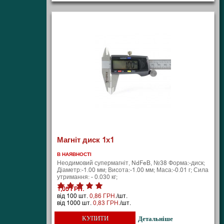
Магніт диск 1х1
В НАЯВНОСТІ
Неодимовий супермагніт, NdFeB, №38 Форма:-диск;
Діаметр:-1.00 мм; Висота:-1.00 мм; Маса:-0.01 г; Сила
утримання: - 0.030 кг;
1,05 ГРН.
від 100 шт.
0,86 ГРН.
/шт.
від 1000 шт.
0,83 ГРН.
/шт.
КУПИТИ
Детальніше