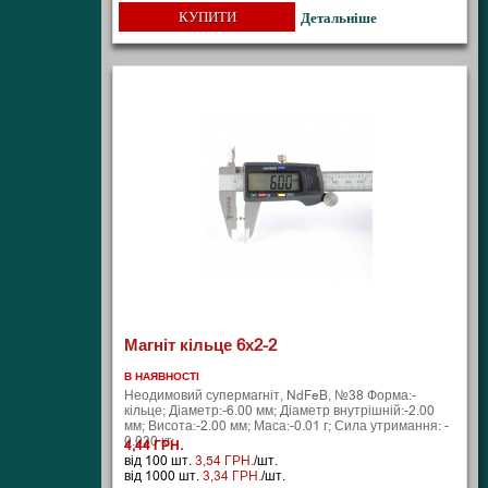
КУПИТИ
Детальніше
Магніт кільце 6х2-2
В НАЯВНОСТІ
Неодимовий супермагніт, NdFeB, №38 Форма:-
кільце; Діаметр:-6.00 мм; Діаметр внутрішній:-2.00
мм; Висота:-2.00 мм; Маса:-0.01 г; Сила утримання: -
0.030 кг;
4,44 ГРН.
від 100 шт.
3,54 ГРН.
/шт.
від 1000 шт.
3,34 ГРН.
/шт.