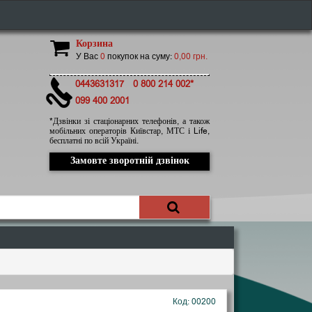
Корзина
У Вас
0
покупок на суму:
0,00 грн.
0443631317
0 800 214 002*
099 400 2001
*Дзвінки зі стаціонарних телефонів, а також
мобільних операторів Київстар, МТС і Life,
бесплатні по всій Україні.
Замовте зворотній дзвінок
Код: 00200