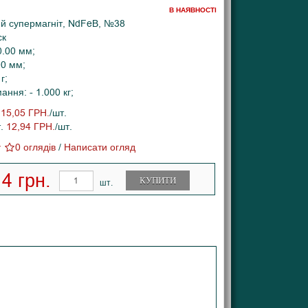
В НАЯВНОСТІ
й супермагніт, NdFeB, №38
ск
0.00 мм;
00 мм;
г;
ння: - 1.000 кг;
.
15,05 ГРН.
/шт.
т.
12,94 ГРН.
/шт.
0 оглядів
/
Написати огляд
4 грн.
КУПИТИ
шт.