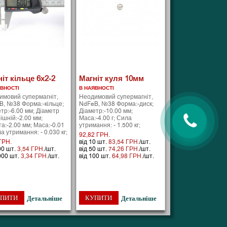
іт кільце 6х2-2
Магніт куля 10мм
ЯВНОСТІ
В НАЯВНОСТІ
имовий супермагніт,
Неодимовий супермагніт,
B, №38 Форма:-кільце;
NdFeB, №38 Форма:-диск;
тр:-6.00 мм; Діаметр
Діаметр:-10.00 мм;
ішній:-2.00 мм;
Маса:-4.00 г; Сила
а:-2.00 мм; Маса:-0.01
утримання: - 1.500 кг;
ла утримання: - 0.030 кг;
92,82 ГРН.
ГРН.
від 10 шт.
83,54 ГРН.
/шт.
00 шт.
3,54 ГРН.
/шт.
від 50 шт.
74,26 ГРН.
/шт.
000 шт.
3,34 ГРН.
/шт.
від 100 шт.
64,98 ГРН.
/шт.
ПИТИ
КУПИТИ
Детальніше
Детальніше