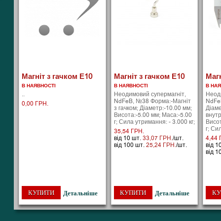
Магніт з гачком Е10
Магніт з гачком Е10
Магн
В НАЯВНОСТІ
В НАЯВНОСТІ
В НА
..
Неодимовий супермагніт,
Неод
NdFeB, №38 Форма:-Магніт
NdFe
0,00 ГРН.
з гачком; Діаметр:-10.00 мм;
Діаме
Висота:-5.00 мм; Маса:-5.00
внутр
г; Сила утримання: - 3.000 кг;
Висот
г; Си
35,54 ГРН.
від 10 шт.
33,07 ГРН.
/шт.
4,44 
від 100 шт.
25,24 ГРН.
/шт.
від 1
від 1
КУПИТИ
КУПИТИ
КУ
Детальніше
Детальніше