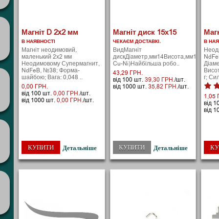
Магніт D 2x2 мм
Магніт диск 15х15
Магн
В НАЯВНОСТІ
ЧЕКАЄМ ДОСТАВКІ.
В НА
Магніт неодимовий,
ВидМагніт
Неод
маленький 2х2 мм
дискДіаметр,мм14Висота,мм10Вага,гр
NdFe
Неодимовому Супермагнит,
Cu-Ni)Найбільша робо..
Діаме
NdFeB, №38; Форма-
Висот
43,29 ГРН.
шайбою; Вага: 0,048 ..
г; Си
від 100 шт.
39,30 ГРН.
/шт.
0,00 ГРН.
від 1000 шт.
35,82 ГРН.
/шт.
від 100 шт.
0,00 ГРН.
/шт.
1,05 
від 1000 шт.
0,00 ГРН.
/шт.
від 1
від 1
КУПИТИ
КУПИТИ
КУ
Детальніше
Детальніше