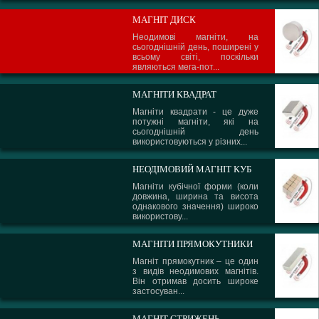
МАГНІТ ДИСК
Неодимові магніти, на
сьогоднішній день, поширені у
всьому світі, поскільки
являються мега-пот...
МАГНІТИ КВАДРАТ
Магніти квадрати - це дуже
потужні магніти, які на
сьогоднішній день
використовуються у різних...
НЕОДІМОВИЙ МАГНІТ КУБ
Магніти кубічної форми (коли
довжина, ширина та висота
однакового значення) широко
використову...
МАГНІТИ ПРЯМОКУТНИКИ
Магніт прямокутник – це один
з видів неодимових магнітів.
Він отримав досить широке
застосуван...
МАГНІТ СТРИЖЕНЬ