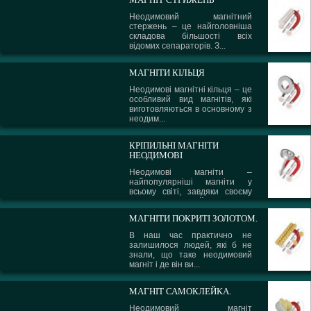
Неодимовий магнітний
стержень – це найголовніша
складова більшості всіх
відомих сепараторів. З...
МАГНІТИ КІЛЬЦЯ
Неодимові магнітні кільця – це
особливий вид магнітів, які
виготовляються в основному з
неодим...
КРІПИЛЬНІ МАГНІТИ
НЕОДИМОВІ
Неодимові магніти –
найпопулярніші магніти у
всьому світі, завдяки своєму
сплаву і надзвичайни...
МАГНІТИ ПОКРИТІ ЗОЛОТОМ.
В наш час практично не
залишилося людей, які б не
знали, що таке неодимовий
магніт і де він ви...
МАГНІТ САМОКЛЕЙКА.
Неодимовий магніт