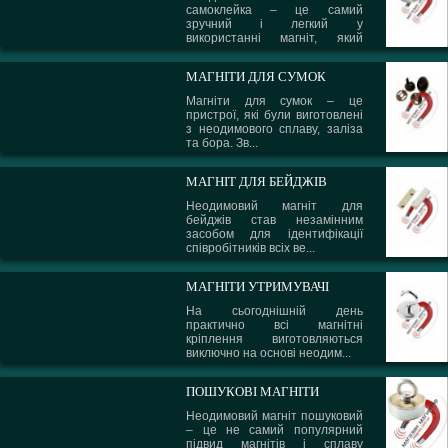
самоклейка – це самий
зручний і легкий у
використанні магніт, який
може вико...
МАГНІТИ ДЛЯ СУМОК
Магніти для сумок – це
пристрої, які були виготовлені
з неодимового сплаву, заліза
та бора. Зв...
МАГНІТ ДЛЯ БЕЙДЖІВ
Неодимовий магніт для
бейджів став незамінним
засобом для ідентифікації
співробітників всіх ве...
МАГНІТИ УТРИМУВАЧІ
На сьогоднішній день
практично всі магнітні
кріплення виготовляються
виключно на основі неодим...
ПОШУКОВІ МАГНІТИ
Неодимовий магніт пошуковий
– це не самий популярний
підвид магнітів і сплаву