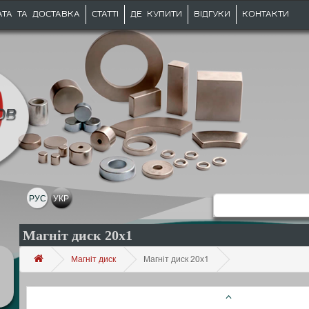
АТА ТА ДОСТАВКА
СТАТТІ
ДЕ КУПИТИ
ВІДГУКИ
КОНТАКТИ
РУС
УКР
Магніт диск 20х1
Магніт диск
Магніт диск 20х1