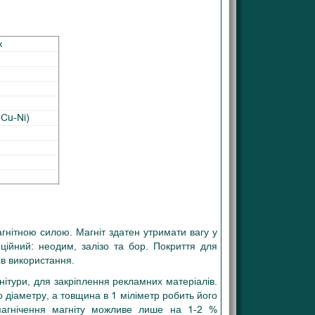
к
-Cu-Ni)
агнітною силою. Магніт здатен утримати вагу у
иційний: неодим, залізо та бор. Покриття для
ів використання.
рнітури, для закріплення рекламних матеріалів.
о діаметру, а товщина в 1 міліметр робить його
змагнічення магніту можливе лише на 1-2 %