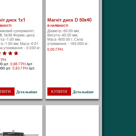
іт диск 1х1
Магніт диск D 50x40
ЯВНОСТІ
В НАЯВНОСТІ
имовий супермагніт,
Діаметр:-50.00 мм;
12,000ПокриттяНікель (Ni-
B, №38 Форма:-диск;
Висота:-40.00 мм;
тр:-1.00 мм;
Маса:-600.00 г; Сила
а:-1.00 мм; Маса:-0.01
утримання: - 165.000 кг;
ла утримання: - 0.030 кг;
0,00 ГРН.
ГРН.
00 шт.
0,86 ГРН.
/шт.
000 шт.
0,83 ГРН.
/шт.
ПИТИ
КУПИТИ
Детальніше
Детальніше