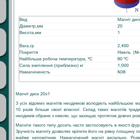
Вид
Магніт дис
Діаметр,мм
20
Висота,мм
1
Вага,гр
2,400
Покриття
Нікель (Ni
Найбільша робоча температура, ºС
80 ºС
Сила зчеплення (приблизно) кг
1,000
Намагніченість
N38
Магніт диск 20х1
З усіх відомих магнітів неодимові володіють найбільшою м
10 разів більше своєї власної. Склад таких магнітів трад
неодимів обране з нікелю, що захищає протягом довгих рок
Магніти такого типу досить часто застосовують в якості фу
Зручність магніту дозволяє кріпити його на рівну площину п
майже непомітним. Намагнічений магніт аксіально. Ро