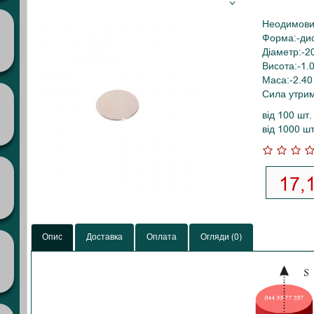
Неодимови
Форма:-ди
Діаметр:-2
Висота:-1.
Маса:-2.40 
Сила утрима
від 100 шт
від 1000 ш
17,1
Опис
Доставка
Оплата
Огляди (0)