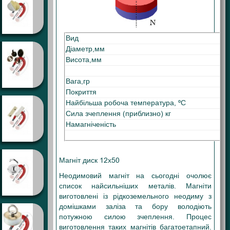
Вид
Діаметр,мм
Висота,мм
Вага,гр
Покриття
Найбільша робоча температура, ºС
Сила зчеплення (приблизно) кг
Намагніченість
Магніт диск 12х50
Неодимовий магніт на сьогодні очолює
список найсильніших металів. Магніти
виготовлені із рідкоземельного неодиму з
домішками заліза та бору володіють
потужною силою зчеплення. Процес
виготовлення таких магнітів багатоетапний.