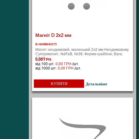
Магніт D 2x2 мм
В НАЯВНОСТІ
Магніт неодимовий, маленький 2х2 мм Неодимовому
Супермагнит, NdFeB, №38; Форма-шайбою; Вага:
0,048 ..
0,00 ГРН.
від 100 шт.
0,00 ГРН.
/шт.
від 1000 шт.
0,00 ГРН.
/шт.
КУПИТИ
Детальніше