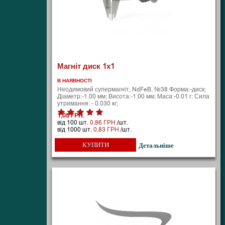
Магніт диск 1х1
В НАЯВНОСТІ
Неодимовий супермагніт, NdFeB, №38 Форма:-диск;
Діаметр:-1.00 мм; Висота:-1.00 мм; Маса:-0.01 г; Сила
утримання: - 0.030 кг;
1,05 ГРН.
від 100 шт.
0,86 ГРН.
/шт.
від 1000 шт.
0,83 ГРН.
/шт.
КУПИТИ
Детальніше