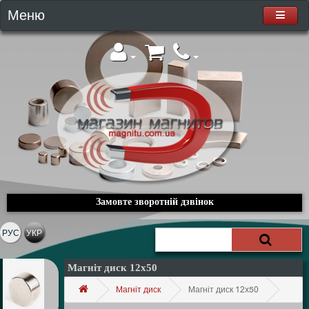
Меню
Замовте зворотній дзвінок
РУС
УКР
Магніт диск 12х50
Магніт диск
Магніт диск 12х50