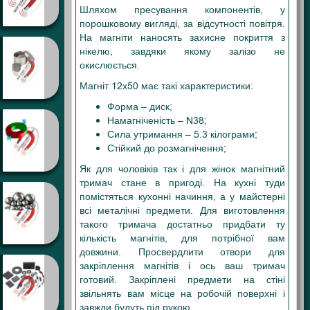
Шляхом пресування компонентів, у
порошковому вигляді, за відсутності повітря.
На магніти наносять захисне покриття з
нікелю, завдяки якому залізо не
окислюється.
Магніт 12х50 має такі характеристики:
Форма – диск;
Намагніченість – N38;
Сила утримання – 5.3 кілограми;
Стійкий до розмагнічення;
Як для чоловіків так і для жінок магнітний
тримач стане в пригоді. На кухні туди
помістяться кухонні начиння, а у майстерні
всі металічні предмети. Для виготовлення
такого тримача достатньо придбати ту
кількість магнітів, для потрібної вам
довжини. Просвердлити отвори для
закріплення магнітів і ось ваш тримач
готовий. Закріплені предмети на стіні
звільнять вам місце на робочій поверхні і
завжди будуть під рукою.