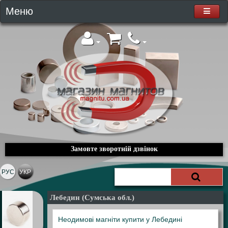
Меню
Замовте зворотній дзвінок
РУС
УКР
Лебедин (Сумська обл.)
Неодимові магніти купити у Лебедині