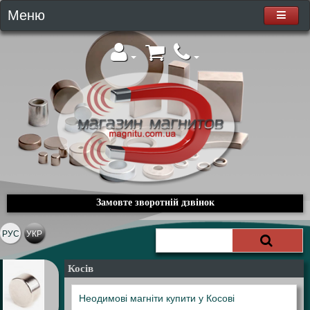
Меню
Замовте зворотній дзвінок
РУС
УКР
Косів
Неодимові магніти купити у Косові