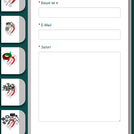
Ваше ім`я
E-Mail
Запит