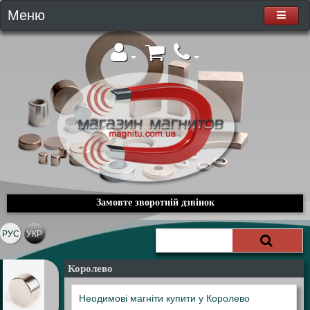
Меню
Замовте зворотній дзвінок
РУС
УКР
Королево
Неодимові магніти купити у Королево