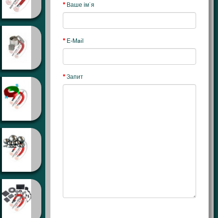
Ваше ім`я
E-Mail
Запит