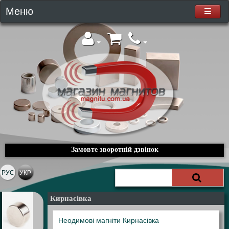
Меню
Замовте зворотній дзвінок
РУС
УКР
Кирнасівка
Неодимові магніти Кирнасівка