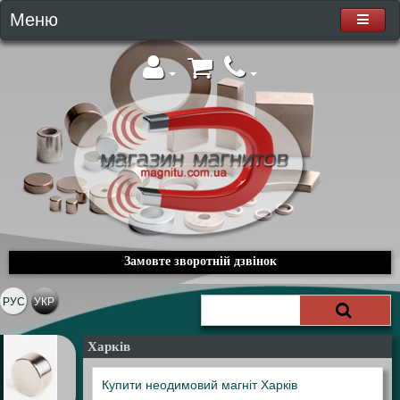
Меню
Замовте зворотній дзвінок
РУС
УКР
Харків
Купити неодимовий магніт Харків