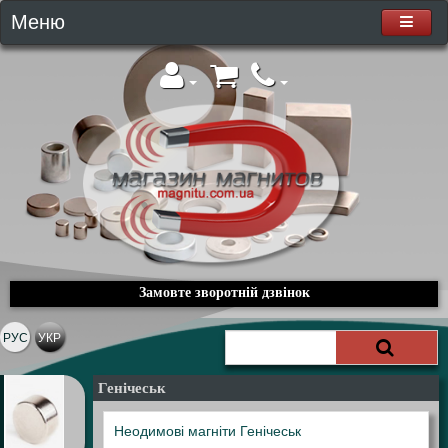
Меню
Замовте зворотній дзвінок
РУС
УКР
Генічеськ
Неодимові магніти Генічеськ