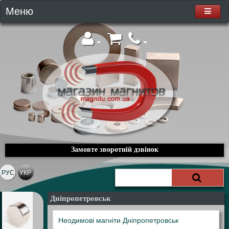
Меню
Замовте зворотній дзвінок
РУС
УКР
Дніпропетровськ
Неодимові магніти Дніпропетровськ