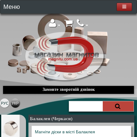
Меню
Замовте зворотній дзвінок
РУС
УКР
Балаклея (Черкаси)
Магніти діски в місті Балаклея